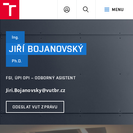
VUT
PŘIHLÁSIT
HLEDAT
MENU
SE
Ing.
JIŘÍ
BOJANOVSKÝ
Ph.D.
FSI, ÚPI OPI – ODBORNÝ ASISTENT
Jiri.Bojanovsky@vutbr.cz
ODESLAT VUT ZPRÁVU