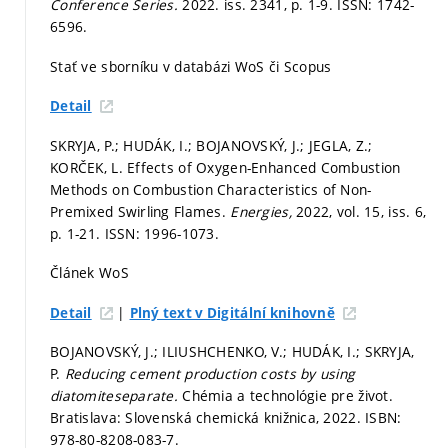
Conference Series.
2022. iss. 2341,
p. 1-9.
ISSN: 1742-
6596.
Stať ve sborníku v databázi WoS či Scopus
Detail
SKRYJA, P.; HUDÁK, I.; BOJANOVSKÝ, J.; JEGLA, Z.;
KORČEK, L. Effects of Oxygen-Enhanced Combustion
Methods on Combustion Characteristics of Non-
Premixed Swirling Flames.
Energies,
2022, vol. 15, iss. 6,
p. 1-21.
ISSN: 1996-1073.
Článek WoS
|
Detail
Plný text v Digitální knihovně
BOJANOVSKÝ, J.; ILIUSHCHENKO, V.; HUDÁK, I.; SKRYJA,
P.
Reducing cement production costs by using
diatomiteseparate.
Chémia a technológie pre život.
Bratislava: Slovenská chemická knižnica, 2022. ISBN:
978-80-8208-083-7.