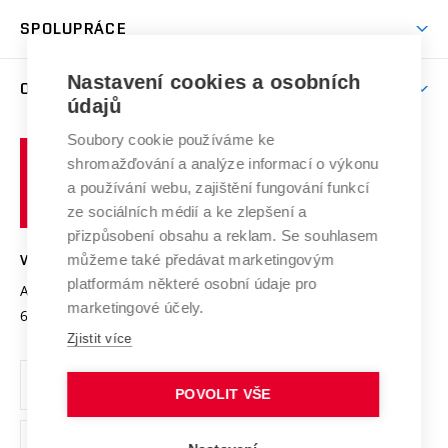
Studentský život
odkaz)
Věda a výzkum na VUT
Harmonogram akademického roku
Zpracování osobních údajů studentů
Sociální bezpečí
SPOLUPRÁCE
Celoživotní vzdělávání
Brno
Podpora excelence
Závěrečné práce
Studium bez bariér
Zpracování osobních údajů uchazečů o studium
Firemní spolupráce
Nastavení cookies a osobních
Mezinárodní vědecká rada
O UNIVERZITĚ
Doktorské studium
Podpora podnikání
E-přihláška
údajů
Zahraniční spolupráce
Systém zajišťování kvality výzkumu
Profil univerzity
Soubory cookie používáme ke
Spolupráce se školami
Vysoké
Výzkumné infrastruktury
shromažďování a analýze informací o výkonu
Udržitelná univerzita
učení
Služby univerzity
Transfer znalostí
a používání webu, zajištění fungování funkcí
technické
Podnikavá univerzita / ContriBUTe
Mezinárodní dohody
ze sociálních médií a ke zlepšení a
Open Science
v
Bezpečná univerzita
přizpůsobení obsahu a reklam. Se souhlasem
Univerzitní sítě
Brně
Projekty
můžeme také předávat marketingovým
VYSOKÉ UČENÍ TECHNICKÉ V BRNĚ
Vyznamenání
platformám některé osobní údaje pro
Projekty ze strukturálních fondů
Antonínská 548/1
www.vut.cz
marketingové účely.
Organizační struktura
602 00 Brno
vut@vutbr.cz
Specifický výzkum
Zjistit více
Úřední deska
Ochrana osobních údajů
POVOLIT VŠE
(externí
Pracovní příležitosti