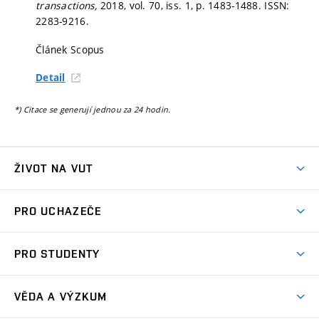
transactions,
2018, vol. 70, iss. 1,
p. 1483-1488.
ISSN:
2283-9216.
Článek Scopus
Detail
*) Citace se generují jednou za 24 hodin.
ŽIVOT NA VUT
Atmosféra VUT
PRO UCHAZEČE
Prostory školy
Proč na VUT
Koleje
PRO STUDENTY
Studijní programy
Stravování
Předměty
Studijní předpisy
Studium a stáže v zahraničí
Stipendia
Dny otevřených dveří
VĚDA A VÝZKUM
Sport na VUT
(externí
Studijní programy
Poplatky za studium
Uznání zahraničního vzdělání
Knihovny
Aktivity pro juniory