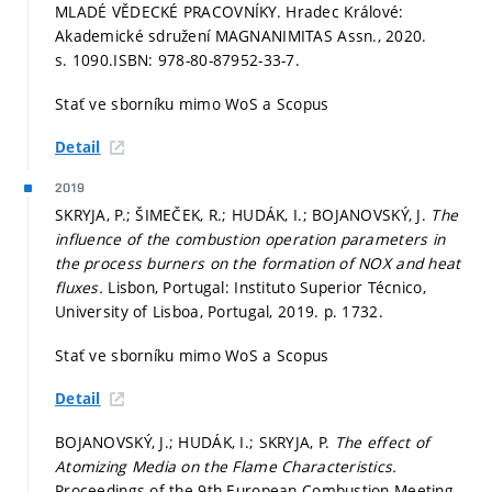
MLADÉ VĚDECKÉ PRACOVNÍKY. Hradec Králové:
Akademické sdružení MAGNANIMITAS Assn., 2020.
s. 1090.
ISBN: 978-80-87952-33-7.
Stať ve sborníku mimo WoS a Scopus
Detail
2019
SKRYJA, P.; ŠIMEČEK, R.; HUDÁK, I.; BOJANOVSKÝ, J.
The
influence of the combustion operation parameters in
the process burners on the formation of NOX and heat
fluxes.
Lisbon, Portugal: Instituto Superior Técnico,
University of Lisboa, Portugal, 2019.
p. 1732.
Stať ve sborníku mimo WoS a Scopus
Detail
BOJANOVSKÝ, J.; HUDÁK, I.; SKRYJA, P.
The effect of
Atomizing Media on the Flame Characteristics.
Proceedings of the 9th European Combustion Meeting.