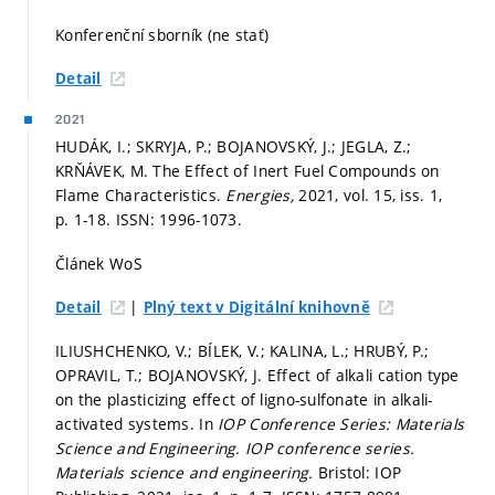
Konferenční sborník (ne stať)
Detail
2021
HUDÁK, I.; SKRYJA, P.; BOJANOVSKÝ, J.; JEGLA, Z.;
KRŇÁVEK, M. The Effect of Inert Fuel Compounds on
Flame Characteristics.
Energies,
2021, vol. 15, iss. 1,
p. 1-18.
ISSN: 1996-1073.
Článek WoS
|
Detail
Plný text v Digitální knihovně
ILIUSHCHENKO, V.; BÍLEK, V.; KALINA, L.; HRUBÝ, P.;
OPRAVIL, T.; BOJANOVSKÝ, J. Effect of alkali cation type
on the plasticizing effect of ligno-sulfonate in alkali-
activated systems. In
IOP Conference Series: Materials
Science and Engineering.
IOP conference series.
Materials science and engineering.
Bristol: IOP