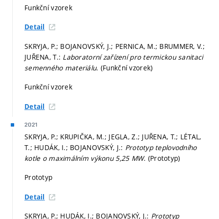
Funkční vzorek
Detail
SKRYJA, P.; BOJANOVSKÝ, J.; PERNICA, M.; BRUMMER, V.;
JUŘENA, T.:
Laboratorní zařízení pro termickou sanitaci
semenného materiálu
. (Funkční vzorek)
Funkční vzorek
Detail
2021
SKRYJA, P.; KRUPIČKA, M.; JEGLA, Z.; JUŘENA, T.; LÉTAL,
T.; HUDÁK, I.; BOJANOVSKÝ, J.:
Prototyp teplovodního
kotle o maximálním výkonu 5,25 MW
. (Prototyp)
Prototyp
Detail
SKRYJA, P.; HUDÁK, I.; BOJANOVSKÝ, J.:
Prototyp