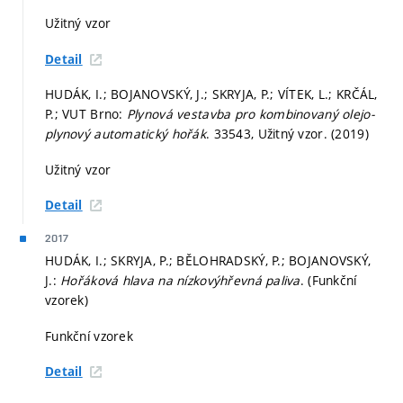
Užitný vzor
Detail
HUDÁK, I.; BOJANOVSKÝ, J.; SKRYJA, P.; VÍTEK, L.; KRČÁL,
P.; VUT Brno:
Plynová vestavba pro kombinovaný olejo-
plynový automatický hořák
. 33543, Užitný vzor. (2019)
Užitný vzor
Detail
2017
HUDÁK, I.; SKRYJA, P.; BĚLOHRADSKÝ, P.; BOJANOVSKÝ,
J.:
Hořáková hlava na nízkovýhřevná paliva
. (Funkční
vzorek)
Funkční vzorek
Detail