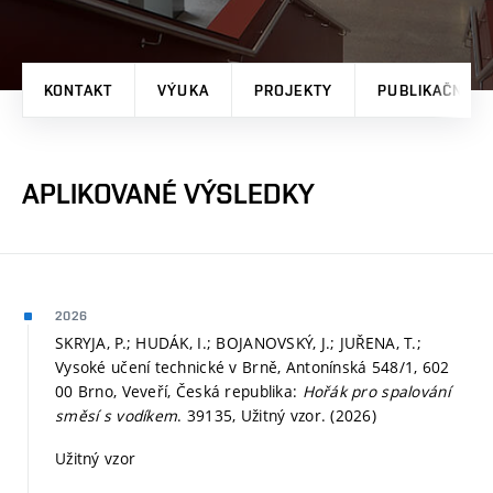
KONTAKT
VÝUKA
PROJEKTY
PUBLIKAČNÍ V
APLIKOVANÉ VÝSLEDKY
2026
SKRYJA, P.; HUDÁK, I.; BOJANOVSKÝ, J.; JUŘENA, T.;
Vysoké učení technické v Brně, Antonínská 548/1, 602
00 Brno, Veveří, Česká republika:
Hořák pro spalování
směsí s vodíkem
. 39135, Užitný vzor. (2026)
Užitný vzor