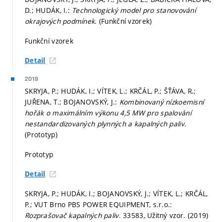
D.; HUDÁK, I.:
Technologický model pro stanovování
okrajových podmínek
. (Funkční vzorek)
Funkční vzorek
Detail
2019
SKRYJA, P.; HUDÁK, I.; VÍTEK, L.; KRČÁL, P.; ŠŤÁVA, R.;
JUŘENA, T.; BOJANOVSKÝ, J.:
Kombinovaný nízkoemisní
hořák o maximálním výkonu 4,5 MW pro spalování
nestandardizovaných plynných a kapalných paliv
.
(Prototyp)
Prototyp
Detail
SKRYJA, P.; HUDÁK, I.; BOJANOVSKÝ, J.; VÍTEK, L.; KRČÁL,
P.; VUT Brno PBS POWER EQUIPMENT, s.r.o.:
Rozprašovač kapalných paliv
. 33583, Užitný vzor. (2019)