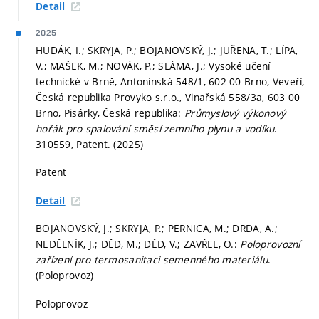
Detail
2025
HUDÁK, I.; SKRYJA, P.; BOJANOVSKÝ, J.; JUŘENA, T.; LÍPA,
V.; MAŠEK, M.; NOVÁK, P.; SLÁMA, J.; Vysoké učení
technické v Brně, Antonínská 548/1, 602 00 Brno, Veveří,
Česká republika Provyko s.r.o., Vinařská 558/3a, 603 00
Brno, Pisárky, Česká republika:
Průmyslový výkonový
hořák pro spalování směsí zemního plynu a vodíku
.
310559, Patent. (2025)
Patent
Detail
BOJANOVSKÝ, J.; SKRYJA, P.; PERNICA, M.; DRDA, A.;
NEDĚLNÍK, J.; DĚD, M.; DĚD, V.; ZAVŘEL, O.:
Poloprovozní
zařízení pro termosanitaci semenného materiálu
.
(Poloprovoz)
Poloprovoz