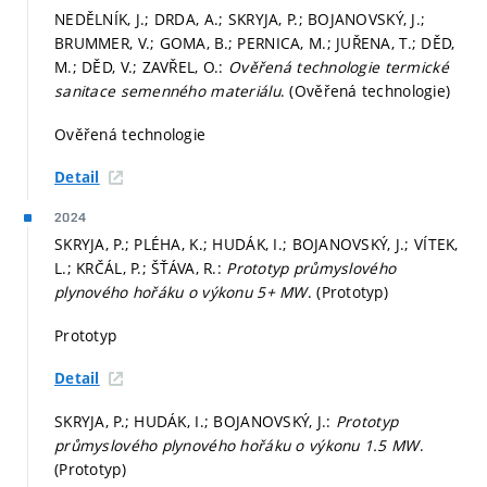
NEDĚLNÍK, J.; DRDA, A.; SKRYJA, P.; BOJANOVSKÝ, J.;
BRUMMER, V.; GOMA, B.; PERNICA, M.; JUŘENA, T.; DĚD,
M.; DĚD, V.; ZAVŘEL, O.:
Ověřená technologie termické
sanitace semenného materiálu
. (Ověřená technologie)
Ověřená technologie
Detail
2024
SKRYJA, P.; PLÉHA, K.; HUDÁK, I.; BOJANOVSKÝ, J.; VÍTEK,
L.; KRČÁL, P.; ŠŤÁVA, R.:
Prototyp průmyslového
plynového hořáku o výkonu 5+ MW
. (Prototyp)
Prototyp
Detail
SKRYJA, P.; HUDÁK, I.; BOJANOVSKÝ, J.:
Prototyp
průmyslového plynového hořáku o výkonu 1.5 MW
.
(Prototyp)