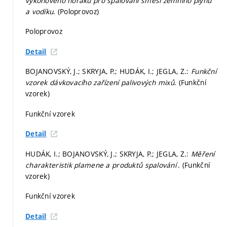
výkonového hořáku pro spalování směsí zemního plynu
a vodíku
. (Poloprovoz)
Poloprovoz
Detail
BOJANOVSKÝ, J.; SKRYJA, P.; HUDÁK, I.; JEGLA, Z.:
Funkční
vzorek dávkovacího zařízení palivových mixů
. (Funkční
vzorek)
Funkční vzorek
Detail
HUDÁK, I.; BOJANOVSKÝ, J.; SKRYJA, P.; JEGLA, Z.:
Měření
charakteristik plamene a produktů spalování
. (Funkční
vzorek)
Funkční vzorek
Detail