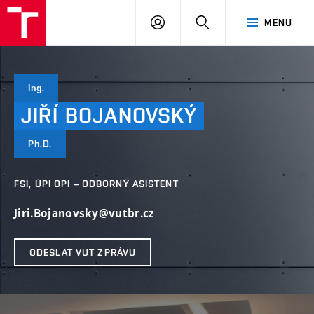
VUT
PŘIHLÁSIT
HLEDAT
MENU
SE
Ing.
JIŘÍ
BOJANOVSKÝ
Ph.D.
FSI, ÚPI OPI – ODBORNÝ ASISTENT
Jiri.Bojanovsky@vutbr.cz
ODESLAT VUT ZPRÁVU