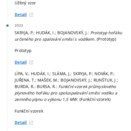
Užitný vzor
Detail
2023
SKRYJA, P.; HUDÁK, I.; BOJANOVSKÝ, J.:
Prototyp hořáku
určeného pro spalování směsí s vodíkem
. (Prototyp)
Prototyp
Detail
LÍPA, V.; HUDÁK, I.; SLÁMA, J.; SKRYJA, P.; NOVÁK, P.;
JUŘENA, T.; MAŠEK, M.; BOJANOVSKÝ, J.; RUNŠTUK, J.;
BURDA, R.; BURSA, R.:
Funkční vzorek průmyslového
plynového hořáku pro spoluspalování směsi vodíku a
zemního plynu o výkonu 1,5 MW
. (Funkční vzorek)
Funkční vzorek
Detail