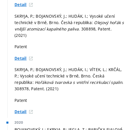
Detail
SKRYJA, P.; BOJANOVSKÝ, J.; HUDÁK, I.; Vysoké učení
technické v Brně, Brno. Česká republika:
Olejový hořák s
vnější atomizací kapalného paliva
. 308898, Patent.
(2021)
Patent
Detail
SKRYJA, P.; BOJANOVSKÝ, J.; HUDÁK, I.; VÍTEK, L.; KRČÁL,
P.; Vysoké učení technické v Brně, Brno. Česká
republika:
Hořáková tvarovka s vnitřní recirkulací spalin
.
308978, Patent. (2021)
Patent
Detail
2020
BOJANOVSKÝ, J.; SKRYJA, P.; JEGLA, Z.; BABIČKA FIALOVÁ,