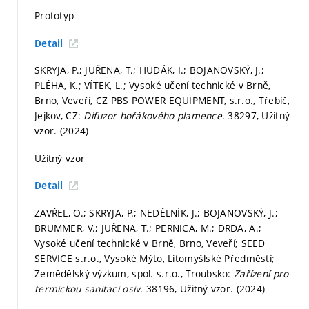
Prototyp
Detail
SKRYJA, P.; JUŘENA, T.; HUDÁK, I.; BOJANOVSKÝ, J.;
PLÉHA, K.; VÍTEK, L.; Vysoké učení technické v Brně,
Brno, Veveří, CZ PBS POWER EQUIPMENT, s.r.o., Třebíč,
Jejkov, CZ:
Difuzor hořákového plamence
. 38297, Užitný
vzor. (2024)
Užitný vzor
Detail
ZAVŘEL, O.; SKRYJA, P.; NEDĚLNÍK, J.; BOJANOVSKÝ, J.;
BRUMMER, V.; JUŘENA, T.; PERNICA, M.; DRDA, A.;
Vysoké učení technické v Brně, Brno, Veveří; SEED
SERVICE s.r.o., Vysoké Mýto, Litomyšlské Předměstí;
Zemědělský výzkum, spol. s.r.o., Troubsko:
Zařízení pro
termickou sanitaci osiv
. 38196, Užitný vzor. (2024)