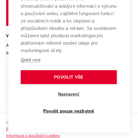
Vysoké
Výzkumné infrastruktury
shromažďování a analýze informací o výkonu
Udržitelná univerzita
učení
Služby univerzity
Transfer znalostí
a používání webu, zajištění fungování funkcí
technické
Podnikavá univerzita / ContriBUTe
Mezinárodní dohody
ze sociálních médií a ke zlepšení a
Open Science
v
Bezpečná univerzita
přizpůsobení obsahu a reklam. Se souhlasem
Univerzitní sítě
Brně
Projekty
můžeme také předávat marketingovým
VYSOKÉ UČENÍ TECHNICKÉ V BRNĚ
Vyznamenání
platformám některé osobní údaje pro
Projekty ze strukturálních fondů
Antonínská 548/1
www.vut.cz
marketingové účely.
Organizační struktura
602 00 Brno
vut@vutbr.cz
Specifický výzkum
Zjistit více
Úřední deska
Ochrana osobních údajů
POVOLIT VŠE
(externí
Pracovní příležitosti
Nastavení
odkaz)
Podpora a rozvoj zaměstnanců a studujících
Povolit pouze nezbytné
Rovné příležitosti
Copyright © 2026 VUT
Sociální bezpečí
Prohlášení o přístupnosti
HR Award
Informace o používání cookies