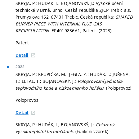
SKRYJA, P.; HUDÁK, I.; BOJANOVSKÝ, J.; Vysoké učení
technické v Brně, Brno. Česká republika 2JCP Trebic a.s.,
Prumyslova 162, 67401 Trebic, Česká republika:
SHAPED
BURNER PIECE WITH INTERNAL FLUE GAS
RECIRCULATION
. EP4019836A1, Patent. (2023)
Patent
Detail
2022
SKRYJA, P.; KRUPIČKA, M.; JEGLA, Z.; HUDÁK, I.; JUŘENA,
T.; LÉTAL, T.; BOJANOVSKÝ, J.:
Poloprovozní jednotka
teplovodního kotle a nízkoemisního hořáku
. (Poloprovoz)
Poloprovoz
Detail
SKRYJA, P.; HUDÁK, I.; BOJANOVSKÝ, J.:
Chlazený
vysokoteplotní termočlánek
. (Funkční vzorek)