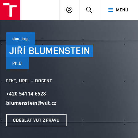
VUT
PŘIHLÁSIT
HLEDAT
MENU
SE
doc. Ing.
JIŘÍ
BLUMENSTEIN
Ph.D.
FEKT, UREL – DOCENT
+420 54114 6528
blumenstein@vut.cz
ODESLAT VUT ZPRÁVU