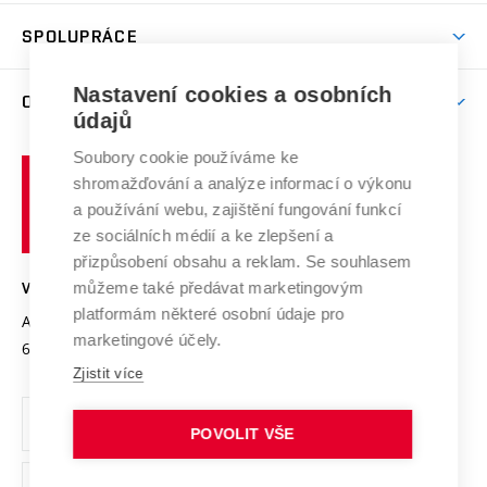
Aktivity pro juniory
Studentský život
odkaz)
Věda a výzkum na VUT
Harmonogram akademického roku
Zpracování osobních údajů studentů
Sociální bezpečí
SPOLUPRÁCE
Celoživotní vzdělávání
Brno
Podpora excelence
Závěrečné práce
Studium bez bariér
Zpracování osobních údajů uchazečů o studium
Firemní spolupráce
Nastavení cookies a osobních
Mezinárodní vědecká rada
O UNIVERZITĚ
Doktorské studium
Podpora podnikání
E-přihláška
údajů
Zahraniční spolupráce
Systém zajišťování kvality výzkumu
Profil univerzity
Soubory cookie používáme ke
Spolupráce se školami
Vysoké
Výzkumné infrastruktury
shromažďování a analýze informací o výkonu
Udržitelná univerzita
učení
Služby univerzity
Transfer znalostí
a používání webu, zajištění fungování funkcí
technické
Podnikavá univerzita / ContriBUTe
Mezinárodní dohody
ze sociálních médií a ke zlepšení a
Open Science
v
Bezpečná univerzita
přizpůsobení obsahu a reklam. Se souhlasem
Univerzitní sítě
Brně
Projekty
můžeme také předávat marketingovým
VYSOKÉ UČENÍ TECHNICKÉ V BRNĚ
Vyznamenání
platformám některé osobní údaje pro
Projekty ze strukturálních fondů
Antonínská 548/1
www.vut.cz
marketingové účely.
Organizační struktura
602 00 Brno
vut@vutbr.cz
Specifický výzkum
Zjistit více
Úřední deska
Ochrana osobních údajů
POVOLIT VŠE
(externí
Pracovní příležitosti