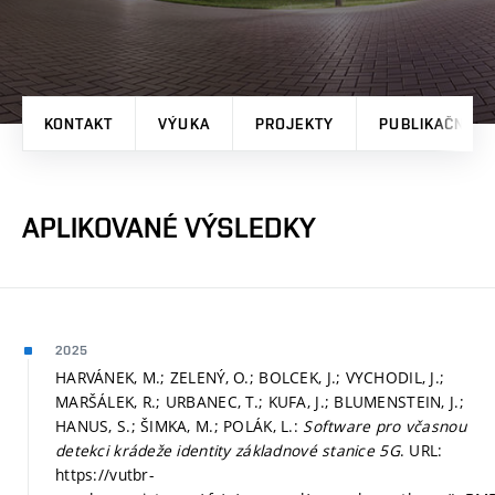
KONTAKT
VÝUKA
PROJEKTY
PUBLIKAČNÍ V
APLIKOVANÉ VÝSLEDKY
2025
HARVÁNEK, M.; ZELENÝ, O.; BOLCEK, J.; VYCHODIL, J.;
MARŠÁLEK, R.; URBANEC, T.; KUFA, J.; BLUMENSTEIN, J.;
HANUS, S.; ŠIMKA, M.; POLÁK, L.:
Software pro včasnou
detekci krádeže identity základnové stanice 5G
. URL:
https://vutbr-