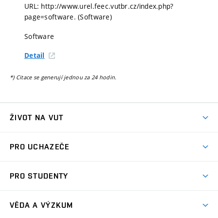
URL: http://www.urel.feec.vutbr.cz/index.php?
page=software. (Software)
Software
Detail
*) Citace se generují jednou za 24 hodin.
ŽIVOT NA VUT
Atmosféra VUT
PRO UCHAZEČE
Prostory školy
Proč na VUT
Koleje
PRO STUDENTY
Studijní programy
Stravování
Předměty
Studijní předpisy
Studium a stáže v zahraničí
Stipendia
Dny otevřených dveří
VĚDA A VÝZKUM
Sport na VUT
(externí
Studijní programy
Poplatky za studium
Uznání zahraničního vzdělání
Knihovny