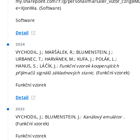
my.sharepoint.com/:f:/g/personal/marsaler_vutbr_cz/I
e=XJonWa. (Software)
Software
Detail
2024
VYCHODIL, J.; MARŠÁLEK, R.; BLUMENSTEIN, J.;
URBANEC, T.; HARVÁNEK, M.; KUFA, J.; POLÁK, L.;
HANUS, S.; LÁČÍK, J.:
Funkční vzorek kooperujících
přijímačů signálů základnových stanic
. (Funkční vzorek)
Funkční vzorek
Detail
2022
VYCHODIL, J.; BLUMENSTEIN, J.:
Kanálový emulátor
.
(Funkční vzorek)
Funkční vzorek