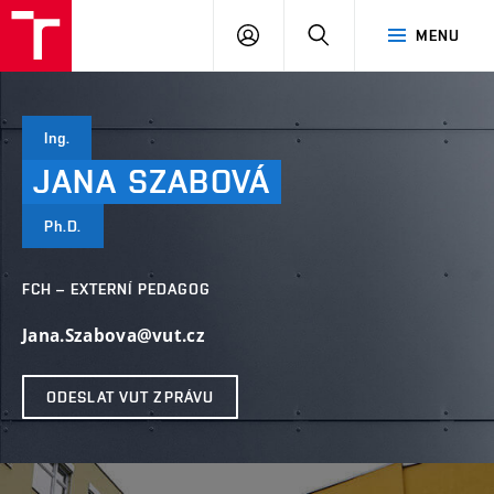
VUT
PŘIHLÁSIT
HLEDAT
MENU
SE
Ing.
JANA
SZABOVÁ
Ph.D.
FCH – EXTERNÍ PEDAGOG
Jana.Szabova@vut.cz
ODESLAT VUT ZPRÁVU