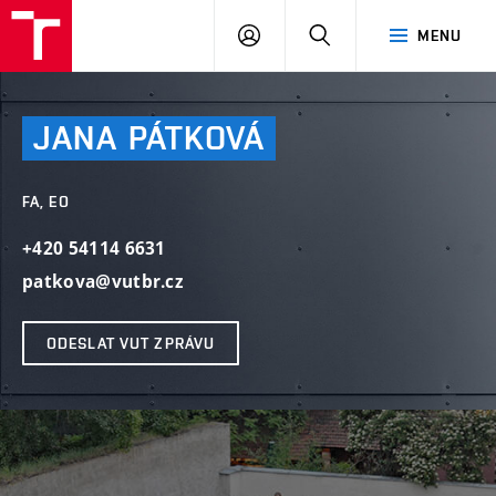
VUT
PŘIHLÁSIT
HLEDAT
MENU
SE
JANA
PÁTKOVÁ
FA, EO
+420 54114 6631
patkova@vutbr.cz
ODESLAT VUT ZPRÁVU