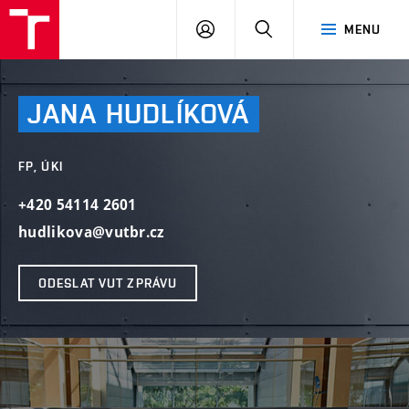
VUT
PŘIHLÁSIT
HLEDAT
MENU
SE
JANA
HUDLÍKOVÁ
FP, ÚKI
+420 54114 2601
hudlikova@vutbr.cz
ODESLAT VUT ZPRÁVU