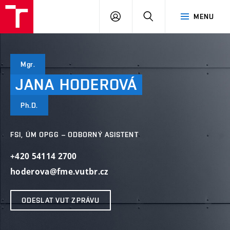
VUT
PŘIHLÁSIT
HLEDAT
MENU
SE
Mgr.
JANA
HODEROVÁ
Ph.D.
FSI, ÚM OPGG – ODBORNÝ ASISTENT
+420 54114 2700
hoderova@fme.vutbr.cz
ODESLAT VUT ZPRÁVU