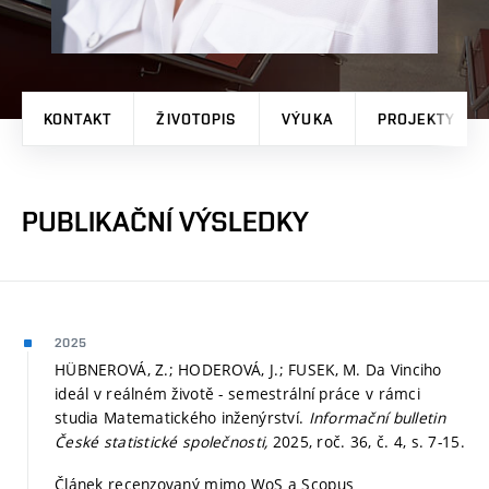
KONTAKT
ŽIVOTOPIS
VÝUKA
PROJEKTY
PUBLIKAČNÍ VÝSLEDKY
2025
HÜBNEROVÁ, Z.; HODEROVÁ, J.; FUSEK, M. Da Vinciho
ideál v reálném životě - semestrální práce v rámci
studia Matematického inženýrství.
Informační bulletin
České statistické společnosti,
2025, roč. 36, č. 4,
s. 7-15.
Článek recenzovaný mimo WoS a Scopus