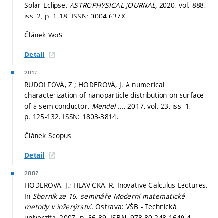
Solar Eclipse.
ASTROPHYSICAL JOURNAL,
2020, vol. 888,
iss. 2,
p. 1-18.
ISSN: 0004-637X.
Článek WoS
Detail
2017
RUDOLFOVÁ, Z.; HODEROVÁ, J. A numerical
characterization of nanoparticle distribution on surface
of a semiconductor.
Mendel ...,
2017, vol. 23, iss. 1,
p. 125-132.
ISSN: 1803-3814.
Článek Scopus
Detail
2007
HODEROVÁ, J.; HLAVIČKA, R. Inovative Calculus Lectures.
In
Sborník ze 16. semináře Moderní matematické
metody v inženýrství.
Ostrava: VŠB - Technická
univerzita, 2007.
p. 86-89.
ISBN: 978-80-248-1649-4.