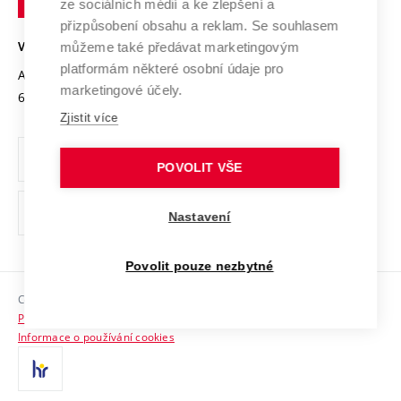
Mezinárodní dohody
ze sociálních médií a ke zlepšení a
Open Science
v
Bezpečná univerzita
přizpůsobení obsahu a reklam. Se souhlasem
Univerzitní sítě
Brně
Projekty
můžeme také předávat marketingovým
VYSOKÉ UČENÍ TECHNICKÉ V BRNĚ
Vyznamenání
platformám některé osobní údaje pro
Projekty ze strukturálních fondů
Antonínská 548/1
www.vut.cz
marketingové účely.
Organizační struktura
602 00 Brno
vut@vutbr.cz
Specifický výzkum
Zjistit více
Úřední deska
Ochrana osobních údajů
POVOLIT VŠE
(externí
Pracovní příležitosti
Nastavení
odkaz)
Podpora a rozvoj zaměstnanců a studujících
Povolit pouze nezbytné
Rovné příležitosti
Copyright © 2026 VUT
Sociální bezpečí
Prohlášení o přístupnosti
HR Award
Informace o používání cookies
Kontakty