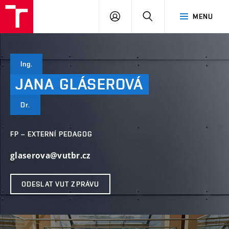
VUT
PŘIHLÁSIT
HLEDAT
MENU
SE
Ing.
JANA
GLÁSEROVÁ
Dr.
FP – EXTERNÍ PEDAGOG
glaserova@vutbr.cz
ODESLAT VUT ZPRÁVU