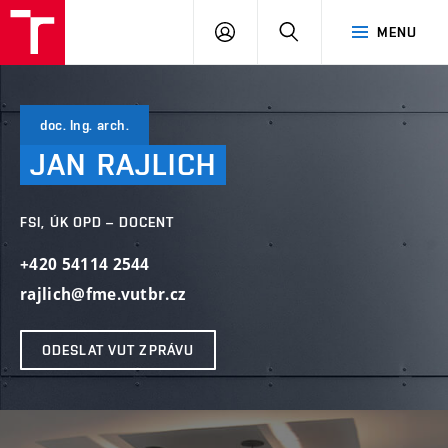
VUT
PŘIHLÁSIT
HLEDAT
MENU
SE
doc. Ing. arch.
JAN
RAJLICH
FSI, ÚK OPD – DOCENT
+420 54114 2544
rajlich@fme.vutbr.cz
ODESLAT VUT ZPRÁVU