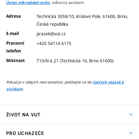
Ústav mikroelektroniky
, odborný asistent
Adresa
Technická 3058/10, Královo Pole, 61600, Brno,
Česká republika
E-mail
prasek@vut.cz
Pracovní
+420 54114 6175
telefon
Místnost
T10/N 6.21 (Technická 10, Brno 61600)
Pokud je v údajích nesrovnalost, podívejte se do
častých otázek k
.
vizitkám
ŽIVOT NA VUT
Atmosféra VUT
PRO UCHAZEČE
Prostory školy