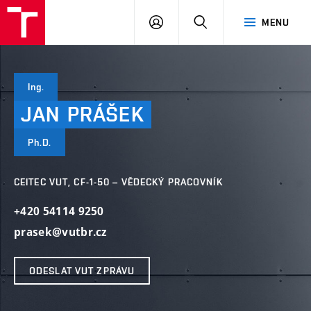
VUT
PŘIHLÁSIT
HLEDAT
MENU
SE
Ing.
JAN
PRÁŠEK
Ph.D.
CEITEC VUT, CF-1-50 – VĚDECKÝ PRACOVNÍK
+420 54114 9250
prasek@vutbr.cz
ODESLAT VUT ZPRÁVU