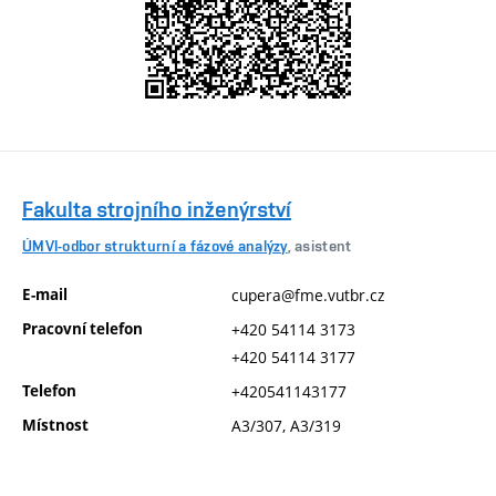
Fakulta strojního inženýrství
ÚMVI-odbor strukturní a fázové analýzy
, asistent
E-mail
cupera@fme.vutbr.cz
Pracovní telefon
+420 54114 3173
+420 54114 3177
Telefon
+420541143177
Místnost
A3/307, A3/319