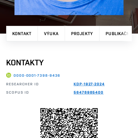
KONTAKT
VÝUKA
PROJEKTY
PUBLIKAČNÍ V
KONTAKTY
0000-0001-7398-9436
RESEARCHER ID
KDP-1927-2024
SCOPUS ID
56478985400