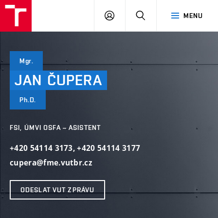
VUT
PŘIHLÁSIT
HLEDAT
MENU
SE
Mgr.
JAN
ČUPERA
Ph.D.
FSI, ÚMVI OSFA – ASISTENT
+420 54114 3173
,
+420 54114 3177
cupera@fme.vutbr.cz
ODESLAT VUT ZPRÁVU