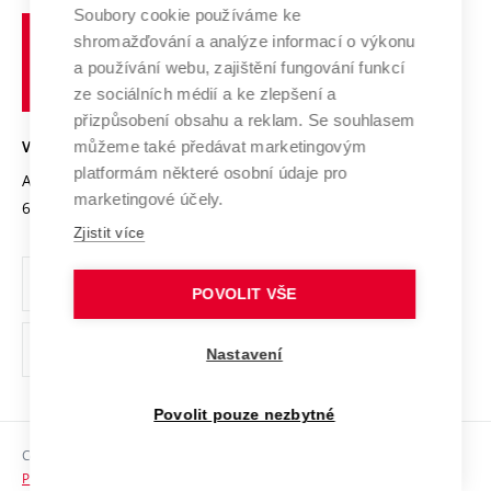
Profil univerzity
Spolupráce se školami
Soubory cookie používáme ke
Vysoké
Výzkumné infrastruktury
shromažďování a analýze informací o výkonu
Udržitelná univerzita
učení
Služby univerzity
Transfer znalostí
a používání webu, zajištění fungování funkcí
technické
Podnikavá univerzita / ContriBUTe
Mezinárodní dohody
ze sociálních médií a ke zlepšení a
Open Science
v
Bezpečná univerzita
přizpůsobení obsahu a reklam. Se souhlasem
Univerzitní sítě
Brně
Projekty
můžeme také předávat marketingovým
VYSOKÉ UČENÍ TECHNICKÉ V BRNĚ
Vyznamenání
platformám některé osobní údaje pro
Projekty ze strukturálních fondů
Antonínská 548/1
www.vut.cz
marketingové účely.
Organizační struktura
602 00 Brno
vut@vutbr.cz
Specifický výzkum
Zjistit více
Úřední deska
Ochrana osobních údajů
POVOLIT VŠE
(externí
Pracovní příležitosti
Nastavení
odkaz)
Podpora a rozvoj zaměstnanců a studujících
Povolit pouze nezbytné
Rovné příležitosti
Copyright © 2026 VUT
Sociální bezpečí
Prohlášení o přístupnosti