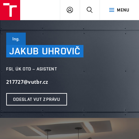
VUT
PŘIHLÁSIT
HLEDAT
MENU
SE
Ing.
JAKUB
UHROVIČ
FSI, ÚK OTD – ASISTENT
217727@vutbr.cz
ODESLAT VUT ZPRÁVU