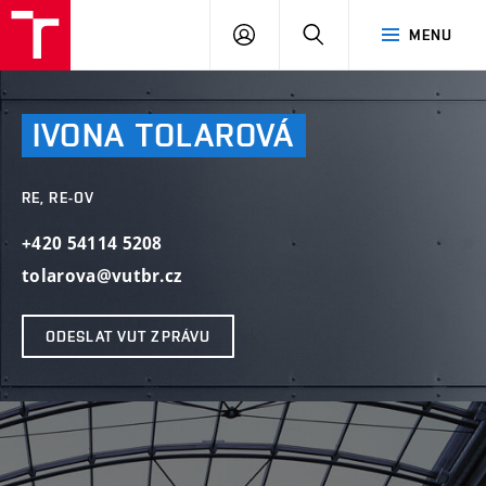
VUT
PŘIHLÁSIT
HLEDAT
MENU
SE
IVONA
TOLAROVÁ
RE, RE-OV
+420 54114 5208
tolarova@vutbr.cz
ODESLAT VUT ZPRÁVU