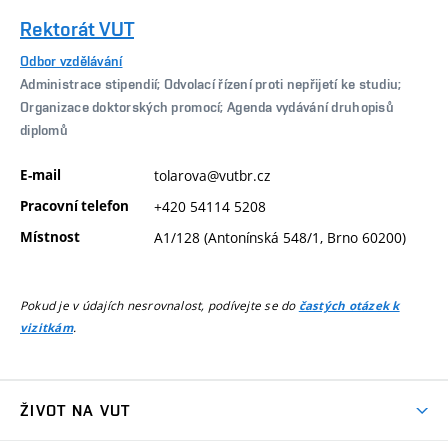
Rektorát VUT
Odbor vzdělávání
Administrace stipendií; Odvolací řízení proti nepřijetí ke studiu;
Organizace doktorských promocí; Agenda vydávání druhopisů
diplomů
E-mail
tolarova@vutbr.cz
Pracovní telefon
+420 54114 5208
Místnost
A1/128 (Antonínská 548/1, Brno 60200)
Pokud je v údajích nesrovnalost, podívejte se do
častých otázek k
.
vizitkám
ŽIVOT NA VUT