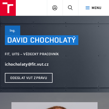
VUT
PŘIHLÁSIT
HLEDAT
MENU
SE
Ing.
DAVID
CHOCHOLATÝ
FIT, UITS – VĚDECKÝ PRACOVNÍK
ichocholaty@fit.vut.cz
ODESLAT VUT ZPRÁVU