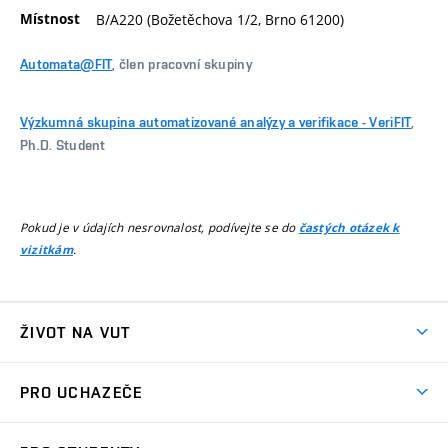
Místnost
B/A220 (Božetěchova 1/2, Brno 61200)
Automata@FIT
, člen pracovní skupiny
Výzkumná skupina automatizované analýzy a verifikace - VeriFIT
,
Ph.D. Student
Pokud je v údajích nesrovnalost, podívejte se do
častých otázek k
.
vizitkám
ŽIVOT NA VUT
Atmosféra VUT
PRO UCHAZEČE
Prostory školy
Proč na VUT
Koleje