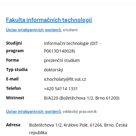
Fakulta informačních technologií
Ústav inteligentních systémů
, student
Studijní
Informační technologie (DIT -
program
P0613D140028)
Forma
prezenční studium
Typ studia
doktorský
E-mail
ichocholaty@fit.vut.cz
Telefon
+420 54114 1331
Místnost
B/A220 (Božetěchova 1/2, Brno 61200)
Ústav inteligentních systémů
, vědecký pracovník
Adresa
Božetěchova 1/2, Královo Pole, 61266, Brno, Česká
republika