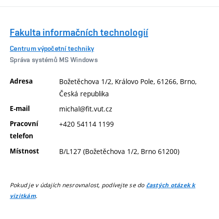
Fakulta informačních technologií
Centrum výpočetní techniky
Správa systémů MS Windows
Adresa
Božetěchova 1/2, Královo Pole, 61266, Brno,
Česká republika
E-mail
michal@fit.vut.cz
Pracovní
+420 54114 1199
telefon
Místnost
B/L127 (Božetěchova 1/2, Brno 61200)
Pokud je v údajích nesrovnalost, podívejte se do
častých otázek k
.
vizitkám