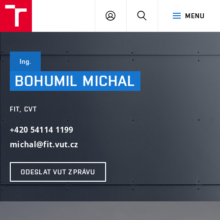
VUT
PŘIHLÁSIT
HLEDAT
MENU
SE
Ing.
BOHUMIL
MICHAL
FIT, CVT
+420 54114 1199
michal@fit.vut.cz
ODESLAT VUT ZPRÁVU