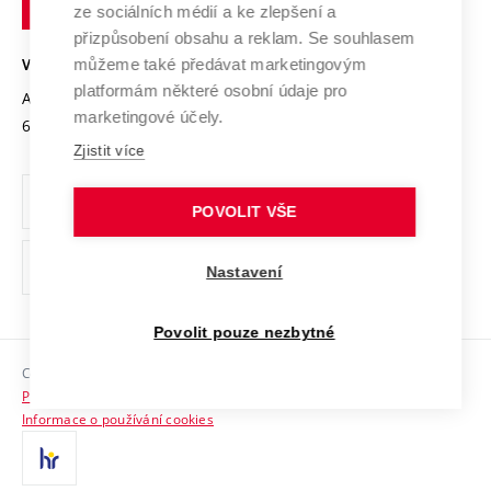
Mezinárodní dohody
ze sociálních médií a ke zlepšení a
Open Science
v
Bezpečná univerzita
přizpůsobení obsahu a reklam. Se souhlasem
Univerzitní sítě
Brně
Projekty
můžeme také předávat marketingovým
VYSOKÉ UČENÍ TECHNICKÉ V BRNĚ
Vyznamenání
platformám některé osobní údaje pro
Projekty ze strukturálních fondů
Antonínská 548/1
www.vut.cz
marketingové účely.
Organizační struktura
602 00 Brno
vut@vutbr.cz
Specifický výzkum
Zjistit více
Úřední deska
Ochrana osobních údajů
POVOLIT VŠE
(externí
Pracovní příležitosti
Nastavení
odkaz)
Podpora a rozvoj zaměstnanců a studujících
Povolit pouze nezbytné
Rovné příležitosti
Copyright © 2026 VUT
Sociální bezpečí
Prohlášení o přístupnosti
HR Award
Informace o používání cookies
Kontakty