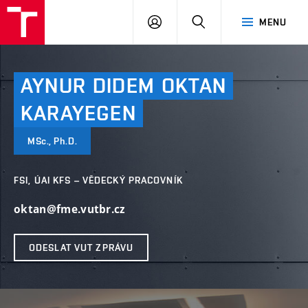
VUT
PŘIHLÁSIT
HLEDAT
MENU
SE
AYNUR
DIDEM
OKTAN
KARAYEGEN
MSc., Ph.D.
FSI, ÚAI KFS – VĚDECKÝ PRACOVNÍK
oktan@fme.vutbr.cz
ODESLAT VUT ZPRÁVU