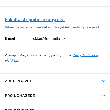
Fakulta strojního inženýrství
ÚAI-odbor kyberneticko-fyzikálních systémů
, vědecký pracovník
E-mail
oktan@fme.vutbr.cz
Pokud je v údajích nesrovnalost, podívejte se do
častých otázek k
.
vizitkám
ŽIVOT NA VUT
Atmosféra VUT
PRO UCHAZEČE
Prostory školy
Proč na VUT
Koleje