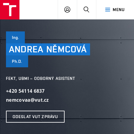
VUT
PŘIHLÁSIT
HLEDAT
MENU
SE
Ing.
ANDREA
NĚMCOVÁ
Ph.D.
FEKT, UBMI – ODBORNÝ ASISTENT
+420 54114 6837
nemcovaa@vut.cz
ODESLAT VUT ZPRÁVU