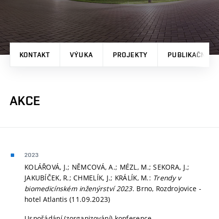
KONTAKT
VÝUKA
PROJEKTY
PUBLIKAČNÍ V
AKCE
2023
KOLÁŘOVÁ, J.; NĚMCOVÁ, A.; MÉZL, M.; SEKORA, J.;
JAKUBÍČEK, R.; CHMELÍK, J.; KRÁLÍK, M.:
Trendy v
biomedicínském inženýrství 2023
. Brno, Rozdrojovice -
hotel Atlantis (11.09.2023)
Uspořádání (zorganizování) konference