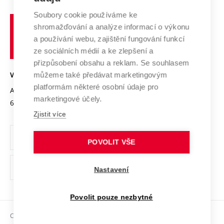
Systém zajišťování kvality výzkumu
Profil univerzity
Soubory cookie používáme ke
Spolupráce se školami
Vysoké
Výzkumné infrastruktury
shromažďování a analýze informací o výkonu
Udržitelná univerzita
učení
Služby univerzity
Transfer znalostí
a používání webu, zajištění fungování funkcí
technické
Podnikavá univerzita / ContriBUTe
Mezinárodní dohody
ze sociálních médií a ke zlepšení a
Open Science
v
Bezpečná univerzita
přizpůsobení obsahu a reklam. Se souhlasem
Univerzitní sítě
Brně
Projekty
můžeme také předávat marketingovým
VYSOKÉ UČENÍ TECHNICKÉ V BRNĚ
Vyznamenání
platformám některé osobní údaje pro
Projekty ze strukturálních fondů
Antonínská 548/1
www.vut.cz
marketingové účely.
Organizační struktura
602 00 Brno
vut@vutbr.cz
Specifický výzkum
Zjistit více
Úřední deska
Ochrana osobních údajů
POVOLIT VŠE
(externí
Pracovní příležitosti
Nastavení
odkaz)
Podpora a rozvoj zaměstnanců a studujících
Povolit pouze nezbytné
Rovné příležitosti
Copyright © 2026 VUT
Sociální bezpečí