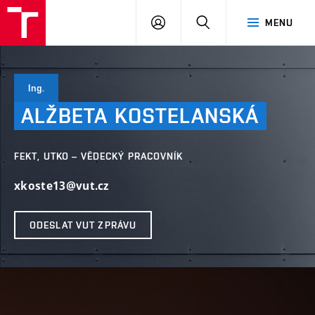
VUT
PŘIHLÁSIT
HLEDAT
MENU
SE
Ing.
ALŽBETA
KOSTELANSKÁ
FEKT, UTKO – VĚDECKÝ PRACOVNÍK
xkoste13@vut.cz
ODESLAT VUT ZPRÁVU