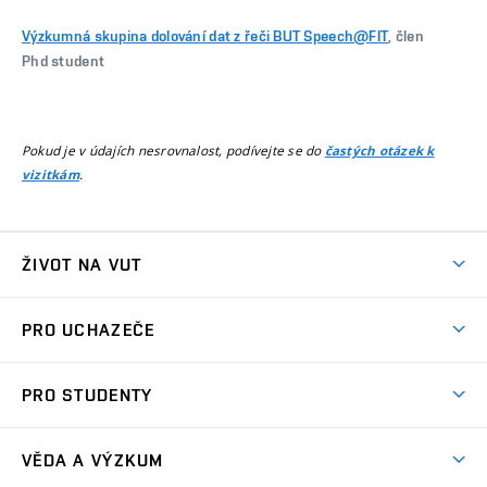
Výzkumná skupina dolování dat z řeči BUT Speech@FIT
, člen
Phd student
Pokud je v údajích nesrovnalost, podívejte se do
častých otázek k
.
vizitkám
ŽIVOT NA VUT
Atmosféra VUT
PRO UCHAZEČE
Prostory školy
Proč na VUT
Koleje
PRO STUDENTY
Studijní programy
Stravování
Předměty
Studijní předpisy
Studium a stáže v zahraničí
Stipendia
Dny otevřených dveří
VĚDA A VÝZKUM
Sport na VUT
(externí
Studijní programy
Poplatky za studium
Uznání zahraničního vzdělání
Knihovny