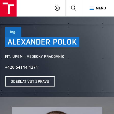
VUT
PŘIHLÁSIT
HLEDAT
MENU
SE
Ing.
ALEXANDER
POLOK
FIT, UPGM – VĚDECKÝ PRACOVNÍK
+420 54114 1271
ODESLAT VUT ZPRÁVU