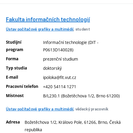
Fakulta informačních technologií
Ústav počítačové grafiky a multimédií
, student
Studijní
Informační technologie (DIT -
program
P0613D140028)
Forma
prezenční studium
Typ studia
doktorský
E-mail
ipoloka@fit.vut.cz
Pracovní telefon
+420 54114 1271
Místnost
B/L230.1 (Božetěchova 1/2, Brno 61200)
Ústav počítačové grafiky a multimédií
, vědecký pracovník
Adresa
Božetěchova 1/2, Královo Pole, 61266, Brno, Česká
republika