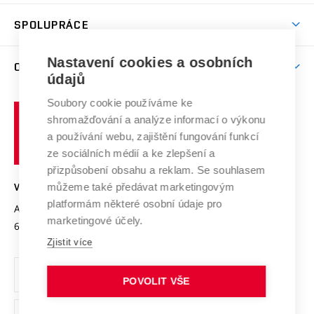
Aktivity pro juniory
Studentský život
odkaz)
Věda a výzkum na VUT
Harmonogram akademického roku
Zpracování osobních údajů studentů
Sociální bezpečí
SPOLUPRÁCE
Celoživotní vzdělávání
Brno
Podpora excelence
Závěrečné práce
Studium bez bariér
Zpracování osobních údajů uchazečů o studium
Firemní spolupráce
Mezinárodní vědecká rada
Nastavení cookies a osobních
O UNIVERZITĚ
Doktorské studium
Podpora podnikání
E-přihláška
údajů
Zahraniční spolupráce
Systém zajišťování kvality výzkumu
Profil univerzity
Spolupráce se školami
Soubory cookie používáme ke
Vysoké
Výzkumné infrastruktury
shromažďování a analýze informací o výkonu
Udržitelná univerzita
učení
Služby univerzity
Transfer znalostí
a používání webu, zajištění fungování funkcí
technické
Podnikavá univerzita / ContriBUTe
Mezinárodní dohody
ze sociálních médií a ke zlepšení a
Open Science
v
Bezpečná univerzita
přizpůsobení obsahu a reklam. Se souhlasem
Univerzitní sítě
Brně
Projekty
můžeme také předávat marketingovým
VYSOKÉ UČENÍ TECHNICKÉ V BRNĚ
Vyznamenání
platformám některé osobní údaje pro
Projekty ze strukturálních fondů
Antonínská 548/1
www.vut.cz
marketingové účely.
Organizační struktura
602 00 Brno
vut@vutbr.cz
Specifický výzkum
Zjistit více
Úřední deska
Ochrana osobních údajů
POVOLIT VŠE
(externí
Pracovní příležitosti