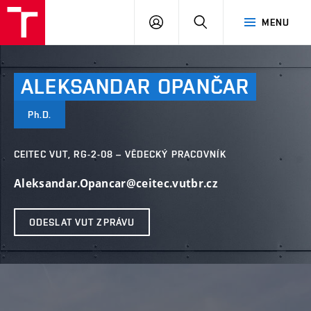
VUT
PŘIHLÁSIT
HLEDAT
MENU
SE
ALEKSANDAR
OPANČAR
Ph.D.
CEITEC VUT, RG-2-08 – VĚDECKÝ PRACOVNÍK
Aleksandar.Opancar@ceitec.vutbr.cz
ODESLAT VUT ZPRÁVU