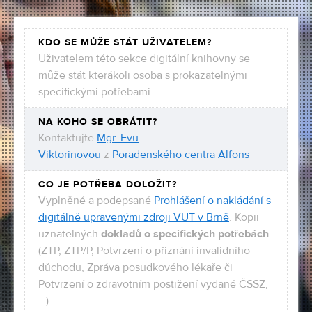
KDO SE MŮŽE STÁT UŽIVATELEM?
Uživatelem této sekce digitální knihovny se
může stát kterákoli osoba s prokazatelnými
specifickými potřebami.
NA KOHO SE OBRÁTIT?
Kontaktujte
Mgr. Evu
Viktorinovou
z
Poradenského centra Alfons
CO JE POTŘEBA DOLOŽIT?
Vyplněné a podepsané
Prohlášení o nakládání s
digitálně upravenými zdroji VUT v Brně
. Kopii
uznatelných
dokladů o specifických potřebách
(ZTP, ZTP/P, Potvrzení o přiznání invalidního
důchodu, Zpráva posudkového lékaře či
Potvrzení o zdravotním postižení vydané ČSSZ,
…).