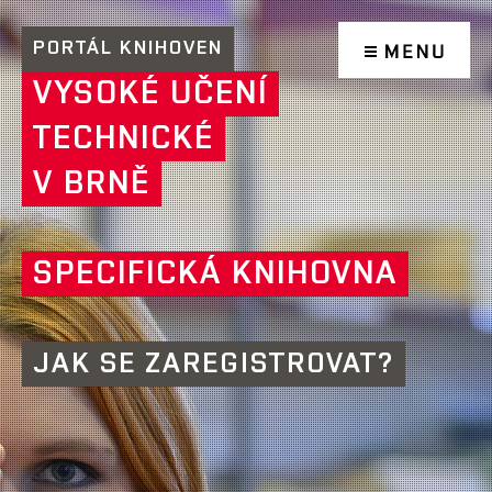
PORTÁL KNIHOVEN
VYSOKÉ UČENÍ
TECHNICKÉ
V BRNĚ
SPECIFICKÁ KNIHOVNA
JAK SE ZAREGISTROVAT?