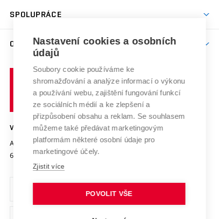
Studentský život
odkaz)
Věda a výzkum na VUT
Harmonogram akademického roku
Zpracování osobních údajů studentů
Sociální bezpečí
SPOLUPRÁCE
Celoživotní vzdělávání
Brno
Podpora excelence
Závěrečné práce
Studium bez bariér
Zpracování osobních údajů uchazečů o studium
Firemní spolupráce
Mezinárodní vědecká rada
Nastavení cookies a osobních
O UNIVERZITĚ
Doktorské studium
Podpora podnikání
E-přihláška
údajů
Zahraniční spolupráce
Systém zajišťování kvality výzkumu
Profil univerzity
Spolupráce se školami
Soubory cookie používáme ke
Vysoké
Výzkumné infrastruktury
shromažďování a analýze informací o výkonu
Udržitelná univerzita
učení
Služby univerzity
Transfer znalostí
a používání webu, zajištění fungování funkcí
technické
Podnikavá univerzita / ContriBUTe
Mezinárodní dohody
ze sociálních médií a ke zlepšení a
Open Science
v
Bezpečná univerzita
přizpůsobení obsahu a reklam. Se souhlasem
Univerzitní sítě
Brně
Projekty
můžeme také předávat marketingovým
VYSOKÉ UČENÍ TECHNICKÉ V BRNĚ
Vyznamenání
platformám některé osobní údaje pro
Projekty ze strukturálních fondů
Antonínská 548/1
www.vut.cz
marketingové účely.
Organizační struktura
602 00 Brno
vut@vutbr.cz
Specifický výzkum
Zjistit více
Úřední deska
Ochrana osobních údajů
POVOLIT VŠE
(externí
Pracovní příležitosti