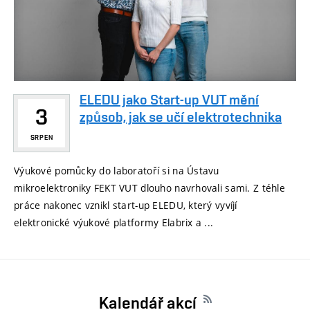
ELEDU jako Start-up VUT mění
3
způsob, jak se učí elektrotechnika
SRPEN
Výukové pomůcky do laboratoří si na Ústavu
mikroelektroniky FEKT VUT dlouho navrhovali sami. Z téhle
práce nakonec vznikl start-up ELEDU, který vyvíjí
elektronické výukové platformy Elabrix a ...
Kalendář akcí