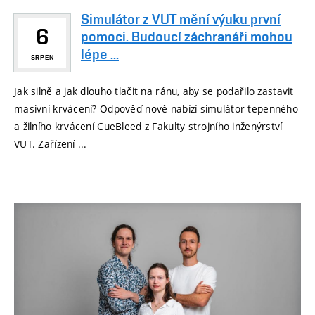
Simulátor z VUT mění výuku první
6
pomoci. Budoucí záchranáři mohou
lépe ...
SRPEN
Jak silně a jak dlouho tlačit na ránu, aby se podařilo zastavit
masivní krvácení? Odpověď nově nabízí simulátor tepenného
a žilního krvácení CueBleed z Fakulty strojního inženýrství
VUT. Zařízení ...