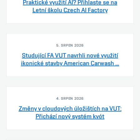
Praktické využití AI? Přihlaste se na
Letní školu Czech AI Factory
5. SRPEN 2026
Studující FA VUT navrhli nové využití
ikonické stavby American Carwash ...
4. SRPEN 2026
Změny v cloudových úložištích na VUT:
Přichází nový systém kvót