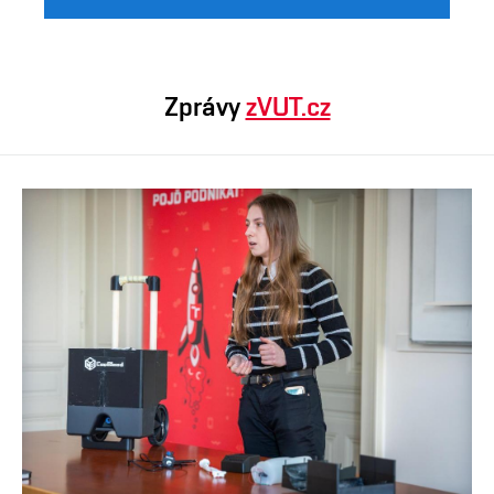
Zprávy
zVUT.cz