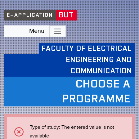
BUT
E–APPLICATION
Menu
FACULTY OF ELECTRICAL
ENGINEERING AND
COMMUNICATION
CHOOSE A
PROGRAMME
Type of study: The entered value is not
available