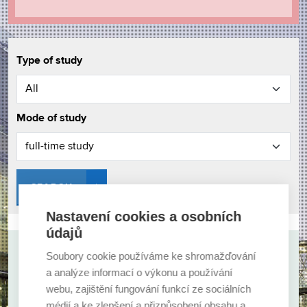
Type of study
Mode of study
SEARCH
Nastavení cookies a osobních
údajů
Soubory cookie používáme ke shromažďování
Haven’t you chosen? Take a look at other options.
a analýze informací o výkonu a používání
webu, zajištění fungování funkcí ze sociálních
médií a ke zlepšení a přizpůsobení obsahu a
SHOW ALL FACULTIES