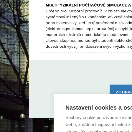
MULTIFYZIKÁLNÍ POČÍTAČOVÉ SIMULACE A
Určeno pro: Odborní pracovníci v oblasti elekt
systémový inženýři s ukončeným VŠ vzděláním v
nebo matematiky, kteří mají povědomí o základn
(elektromagnetismus, teplo, proudění) a chybí ji
moderních nástrojů numerického modelování mult
cílovou skupinou mohou být studenti doktorskéh
dovednosti využijí při dosažení svých výzkumný
ZOBRA
Nastavení cookies a os
Soubory cookie používáme ke shr
webu, zajištění fungování funkcí z
reklam. Se souhlasem můžeme tak