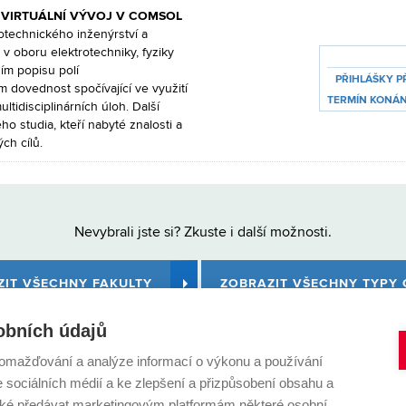
 VIRTUÁLNÍ VÝVOJ V COMSOL
rotechnického inženýrství a
 oboru elektrotechniky, fyziky
ím popisu polí
PŘIHLÁŠKY P
m dovednost spočívající ve využití
TERMÍN
KONÁN
idisciplinárních úloh. Další
o studia, kteří nabyté znalosti a
ch cílů.
Nevybrali jste si? Zkuste i další možnosti.
ZIT VŠECHNY FAKULTY
ZOBRAZIT VŠECHNY TYPY 
obních údajů
omažďování a analýze informací o výkonu a používání
e sociálních médií a ke zlepšení a přizpůsobení obsahu a
é předávat marketingovým platformám některé osobní