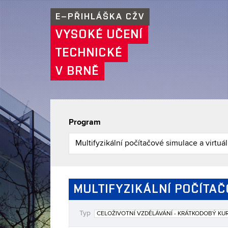
E–PŘIHLÁŠKA CŽV
VYSOKÉ UČENÍ
TECHNICKÉ
V BRNĚ
Program
MULTIFYZIKÁLNÍ POČÍTA
Typ
CELOŽIVOTNÍ VZDĚLÁVÁNÍ - KRÁTKODOBÝ KU