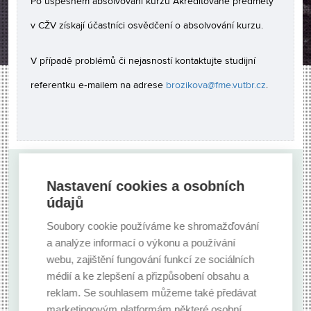
Po úspěšném absolvování kurzu Akreditované předměty
v CŽV získají účastníci osvědčení o absolvování kurzu.
V případě problémů či nejasností kontaktujte studijní
referentku e‑mailem na adrese
brozikova@fme.vutbr.cz
.
Nastavení cookies a osobních
Nevybrali jste si? Zkuste i další možnosti.
údajů
ZOBRAZIT VŠECHNY FAKULTY
Soubory cookie používáme ke shromažďování
a analýze informací o výkonu a používání
webu, zajištění fungování funkcí ze sociálních
ZOBRAZIT VŠECHNY TYPY CŽV
médií a ke zlepšení a přizpůsobení obsahu a
reklam. Se souhlasem můžeme také předávat
marketingovým platformám některé osobní