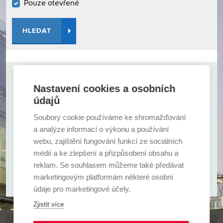
Pouze otevřené
HLEDAT
Nastavení cookies a osobních
Nevybrali jste si? Zkuste i další možnosti.
údajů
ZOBRAZIT VŠECHNY FAKULTY
Soubory cookie používáme ke shromažďování
a analýze informací o výkonu a používání
webu, zajištění fungování funkcí ze sociálních
ZOBRAZIT VŠECHNY TYPY CŽV
médií a ke zlepšení a přizpůsobení obsahu a
reklam. Se souhlasem můžeme také předávat
marketingovým platformám některé osobní
údaje pro marketingové účely.
Zjistit více