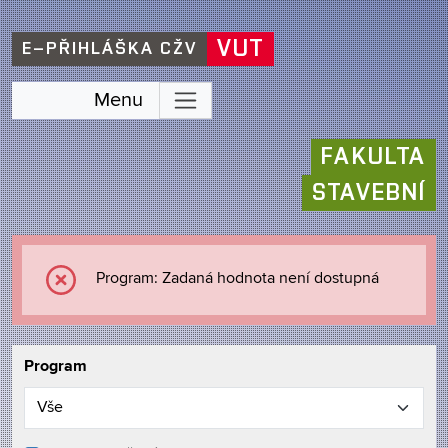
VUT
E–PŘIHLÁŠKA CŽV
Menu
FAKULTA
STAVEBNÍ
Program: Zadaná hodnota není dostupná
Program