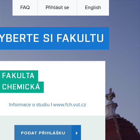
FAQ
Přihlásit se
English
YBERTE SI FAKULTU
FAKULTA
CHEMICKÁ
Informace o studiu
|
www.fch.vut.cz
PODAT PŘIHLÁŠKU