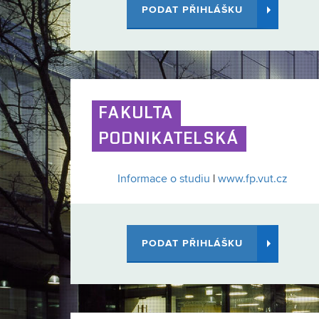
PODAT PŘIHLÁŠKU
FAKULTA
PODNIKATELSKÁ
Informace o studiu
|
www.fp.vut.cz
PODAT PŘIHLÁŠKU