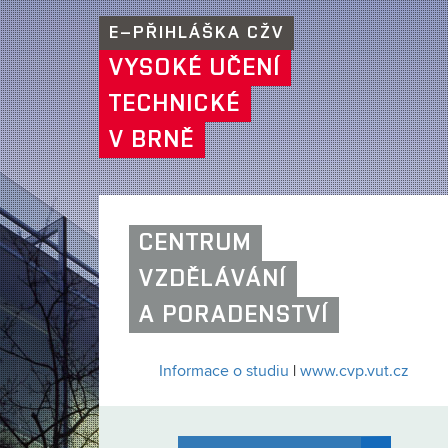
E–PŘIHLÁŠKA CŽV
VYSOKÉ UČENÍ
TECHNICKÉ
V BRNĚ
CENTRUM
VZDĚLÁVÁNÍ
A PORADENSTVÍ
Informace o studiu
|
www.cvp.vut.cz