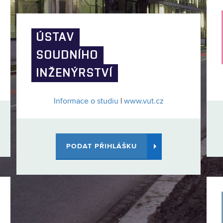
ÚSTAV
SOUDNÍHO
INŽENÝRSTVÍ
Informace o studiu
|
www.vut.cz
PODAT PŘIHLÁŠKU