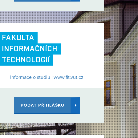
FAKULTA
INFORMAČNÍCH
TECHNOLOGIÍ
Informace o studiu
|
www.fit.vut.cz
PODAT PŘIHLÁŠKU