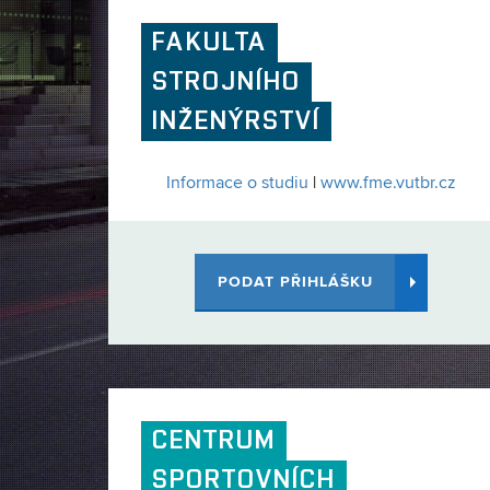
FAKULTA
STROJNÍHO
INŽENÝRSTVÍ
Informace o studiu
|
www.fme.vutbr.cz
PODAT PŘIHLÁŠKU
CENTRUM
SPORTOVNÍCH