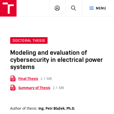
VUT
LOG
SEARCH
MENU
IN
DOCTORAL THESIS
Modeling and evaluation of
cybersecurity in electrical power
systems
2.1 MB
Final Thesis
2.1 MB
Summary of Thesis
Author of thesis:
Ing. Petr Blažek, Ph.D.