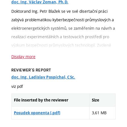
doc. Ing. Václav Zeman, Ph.D.
Doktorand Ing. Petr Blažek se ve své disertační práci
zabývá problematikou kyberbezpečnosti průmyslových a
elektroenergetických systémů, se zaměřením na návrh a
realizaci experimentálních a testovacích prostředí pro
výzkum bezpečnosti průmyslových technologií. Zvolené
téma odpovídá současným výzkumným směrům v
Display more
oblasti informačních a průmyslových technologií.
REVIEWER’S REPORT
Doktorand v průběhu studia prokázal schopnost
doc. Ing. Ladislav Pospíchal, CSc.
samostatné odborné práce a systematického přístupu k
viz pdf
řešení zadaných výzkumných úloh. Práce vhodně
kombinuje teoretická východiska s praktickou
File inserted by the reviewer
Size
implementací experimentálních platforem a je založena
3,61 MB
Posudek oponenta [.pdf]
na využití reálných průmyslových protokolů a technologií
používaných v elektroenergetice a průmyslových