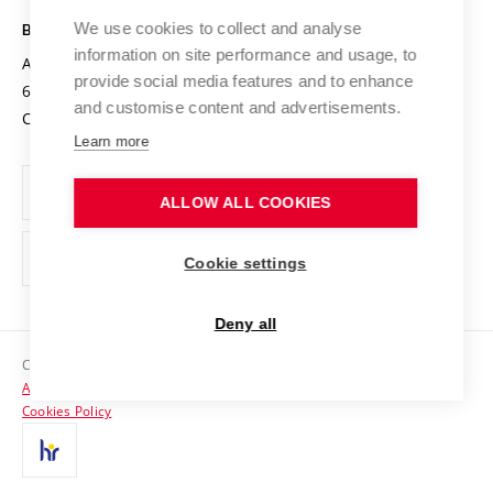
Safe University
Open Science
Cooperation with Schools
We use cookies to collect and analyse
BRNO UNIVERSITY OF TECHNOLOGY
Organization Structure
Projects
information on site performance and usage, to
Antonínská 548/1
www.vut.cz
provide social media features and to enhance
Projects from Structural Funds
602 00 Brno
vut@vutbr.cz
Official notice board
and customise content and advertisements.
Czech Republic
Specific University Research
Personal Data Protection
Learn more
Career at BUT
ALLOW ALL COOKIES
Support and development of employees and students
Equal opportunities
Cookie settings
Social Safety
Deny all
HR Award
Copyright © 2026 VUT
Accessibility Statement
Contacts
Cookies Policy
Media
Alumni