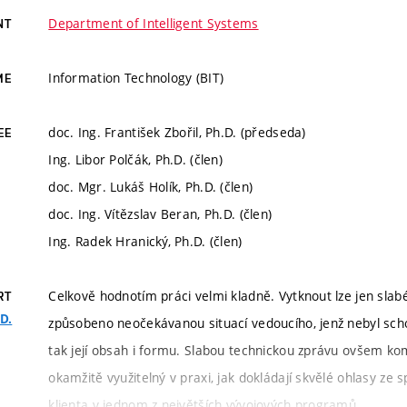
Department of Intelligent Systems
NT
Information Technology (BIT)
ME
doc. Ing. František Zbořil, Ph.D. (předseda)
EE
Ing. Libor Polčák, Ph.D. (člen)
doc. Mgr. Lukáš Holík, Ph.D. (člen)
doc. Ing. Vítězslav Beran, Ph.D. (člen)
Ing. Radek Hranický, Ph.D. (člen)
Celkově hodnotím práci velmi kladně. Vytknout lze jen slab
RT
.D.
způsobeno neočekávanou situací vedoucího, jenž nebyl sch
tak její obsah i formu. Slabou technickou zprávu ovšem kom
okamžitě využitelný v praxi, jak dokládají skvělé ohlasy ze 
klienta v jednom z největších vývojových programů.