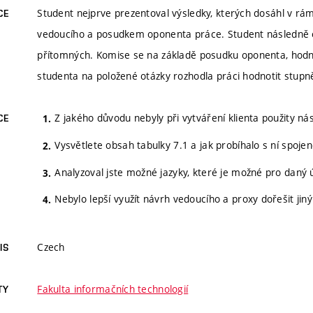
Student nejprve prezentoval výsledky, kterých dosáhl v r
CE
vedoucího a posudkem oponenta práce. Student následně o
přítomných. Komise se na základě posudku oponenta, hod
studenta na položené otázky rozhodla práci hodnotit stup
Z jakého důvodu nebyly při vytváření klienta použity nás
CE
Vysvětlete obsah tabulky 7.1 a jak probíhalo s ní spoje
Analyzoval jste možné jazyky, které je možné pro daný 
Nebylo lepší využít návrh vedoucího a proxy dořešit j
Czech
IS
Fakulta informačních technologií
TY