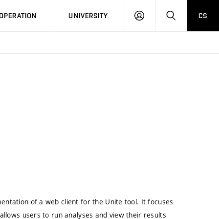
LOG
SEARCH
OPERATION
UNIVERSITY
CS
IN
tation of a web client for the Unite tool. It focuses
allows users to run analyses and view their results