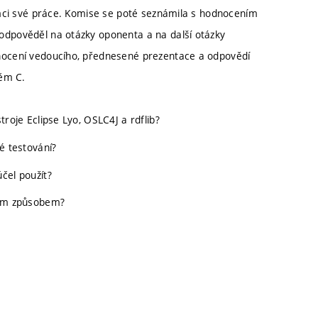
ámci své práce. Komise se poté seznámila s hodnocením
dpověděl na otázky oponenta a na další otázky
nocení vedoucího, přednesené prezentace a odpovědí
něm C.
troje Eclipse Lyo, OSLC4J a rdflib?
né testování?
účel použít?
iným způsobem?