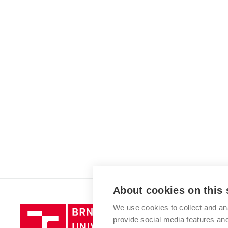
About cookies on this 
We use cookies to collect and an
Brno
provide social media features a
University