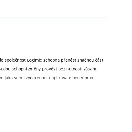
gimic. Cílem bylo navázat na bakalářskou práci
atelsky přívětivý nástroj pro dynamickou konfiguraci
bude společnost Logimic schopna přenést značnou část
ogimic určené pro správu chytrých zařízení. Pro tyto
 budou schopni změny provést bez nutnosti zásahu
ro tvorbu klientských částí webových aplikací
ím jako velmi vydařenou a aplikovatelnou v praxi.
ako náročnější a považuji ho za splněné ve všech
modulů na platformě Smart City. Brno, 2023.
Points
é v Brně, Fakulta informačních technologií. Vedoucí
signment