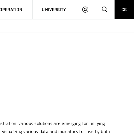
LOG
SEARCH
OPERATION
UNIVERSITY
CS
IN
istration, various solutions are emerging for unifying
 visualizing various data and indicators for use by both