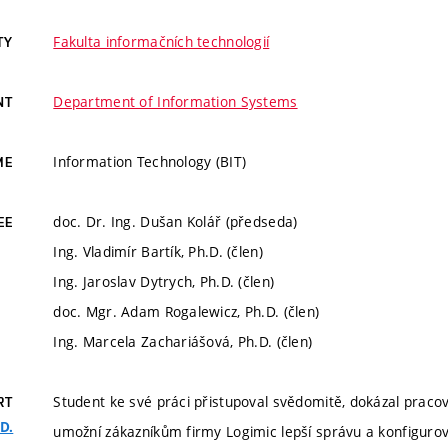
Fakulta informačních technologií
TY
Department of Information Systems
NT
Information Technology (BIT)
ME
doc. Dr. Ing. Dušan Kolář (předseda)
EE
Ing. Vladimír Bartík, Ph.D. (člen)
Ing. Jaroslav Dytrych, Ph.D. (člen)
doc. Mgr. Adam Rogalewicz, Ph.D. (člen)
Ing. Marcela Zachariášová, Ph.D. (člen)
Student ke své práci přistupoval svědomitě, dokázal pracov
RT
.D.
umožní zákazníkům firmy Logimic lepší správu a konfigurov