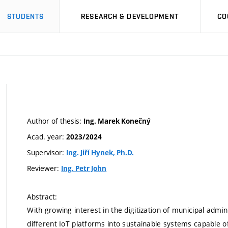
STUDENTS
RESEARCH & DEVELOPMENT
CO
Author of thesis:
Ing. Marek Konečný
Acad. year:
2023/2024
Supervisor:
Ing. Jiří Hynek, Ph.D.
Reviewer:
Ing. Petr John
Abstract:
With growing interest in the digitization of municipal admin
different IoT platforms into sustainable systems capable of