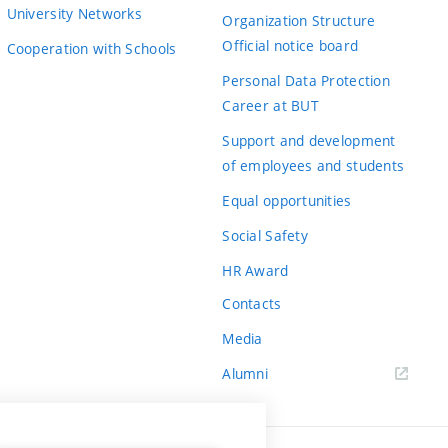
University Networks
Organization Structure
chopný uživatelsky editovat konfiguraci
Official notice board
Cooperation with Schools
ozšířil existující systém používaný na
Personal Data Protection
tředí, které umožňuje danou konfiguraci
Career at BUT
pomocí automatizovaných testů. Celkově
Support and development
.
of employees and students
Equal opportunities
ráci, kterou svým řešením z větší části
Social Safety
ení existující platformy společnosti Logimic.
HR Award
a následné využití společností.
Contacts
Media
Alumni
h.