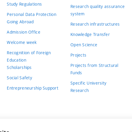
Study Regulations
Research quality assurance
output
implementoval poměrně rozsáhlý nástroj s
system
Personal Data Protection
systému. Za tímto účelem student značně r
Going Abroad
Research infrastructures
vytváření modelů, a také uživatelské pros
Admission Office
Knowledge Transfer
editovat. Svůj nástroj student otestoval 
Welcome week
hodnotím řešení jako velmi propracované
Open Science
Recognition of Foreign
Projects
Education
Usability of
Práce navazuje na předchozí bakalářskou p
Projects from Structural
Scholarships
results
nahrazuje. Práce byla navržena jako rozšíř
Funds
Social Safety
Její výsledky jsou připraveny na integraci 
Specific University
Entrepreneurship Support
Research
The extent to
assignment fulfilled
Evaluation level:
which the
Práce splňuje zadání, a to ve všech bodec
requirements
of the