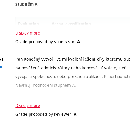
.
stupněm A
Evaluation
Verbal classification
criteria
Display more
Grade proposed by supervisor:
A
Information
Zadání vzniklo ve spolupráci s firmou Lo
about
Tomáše Součka [1] a implementovat uživ
Pan Konečný vytvořil velmi kvalitní řešení, díky kterému 
RT
assignment
modulů klientské části platformy firmy L
ohn
na pověřené administrátory nebo koncové uživatele, kteří
účely student prostudoval technologie p
vývojářů společnosti, nebo překladu aplikace. Práci hodnot
(TypeScript, Angular).
Zadání hodnotím j
Navrhuji hodnocení stupněm A.
jeho bodech.
[1] SOUČEK, Tomáš. Nástroj pro správu 
Evaluation
Verbal classification
Display more
Bakalářská práce. Vysoké učení technick
criteria
Grade proposed by reviewer:
A
práce: Ing. Jiří Hynek, Ph.D.
The difficulty
moderately difficult as
Evaluation level: