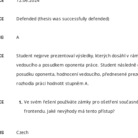
12.06.2024
CE
Defended (thesis was successfully defended)
CE
A
NG
Student nejprve prezentoval výsledky, kterých dosáhl v r
CE
vedoucího a posudkem oponenta práce. Student následně 
posudku oponenta, hodnocení vedoucího, přednesené preze
rozhodla práci hodnotit stupněm A.
Ve svém řešení používáte zámky pro ošetření současného
CE
frontendu. Jaké nevýhody má tento přístup?
Czech
IS