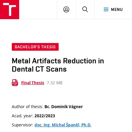
VUT
LOG
SEARCH
MENU
IN
BACHELOR'S THESIS
Metal Artifacts Reduction in
Dental CT Scans
7.32 MB
Final Thesis
Author of thesis:
Bc. Dominik Vágner
Acad. year:
2022/2023
Supervisor:
doc. Ing. Michal Španěl, Ph.D.