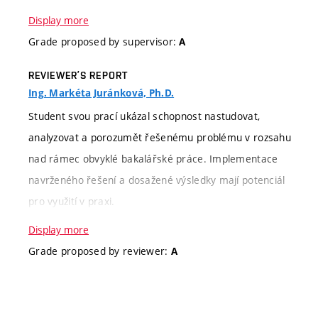
Display more
Evaluation
Verbal classification
Grade proposed by supervisor:
A
criteria
REVIEWER’S REPORT
Ing. Markéta Juránková, Ph.D.
Information
Vznik zadání iniciovala firma, pro
about
kterou je problematika zlepšení
Student svou prací ukázal schopnost nastudovat,
assignment
vizuální kvality dentálních CT
analyzovat a porozumět řešenému problému v rozsahu
snímků zajímavé.
nad rámec obvyklé bakalářské práce. Implementace
Nejproblematičtější je pak právě
navrženého řešení a dosažené výsledky mají potenciál
potlačení "kovových artefaktů",
pro využití v praxi.
které při snímání vznikají.
Display more
Zadání považuji za obtížnější.
Evaluation
Verbal classification
Points
Grade proposed by reviewer:
A
Využití hlubokého učení pro tuto
criteria
úlohu není běžné téma, ke
The difficulty
more
Evaluation level:
kterému by existovalo množství