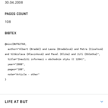
30.04.2008
PAGES COUNT
108
BIBTEX
@misc{BUT62760,

  author="Albert {Bradáč} and Leona {Bradáčová} and Petra {Císařová} 
and Vítězslava {Hlavinková} and Pavel {Klika} and Jiří {Oščatka}",

  title="Zneužití informací v obchodním styku (C 1204)",

  year="2008",

  pages="108",

  note="Article - other"

}
LIFE AT BUT