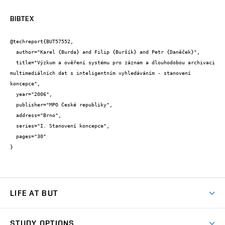
BIBTEX
@techreport{BUT57552,

  author="Karel {Burda} and Filip {Buršík} and Petr {Daněček}",

  title="Výzkum a ověření systému pro záznam a dlouhodobou archivaci 
multimediálních dat s inteligentním vyhledáváním - stanovení 
koncepce",

  year="2006",

  publisher="MPO České republiky",

  address="Brno",

  series="I. Stanovení koncepce",

  pages="30"

}
LIFE AT BUT
BUT Ambience
STUDY OPTIONS