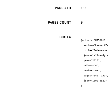
151
PAGES TO
9
PAGES COUNT
BIBTEX
@article{BUT50618,

  author="Lenka {Zemánková} and Anna {Fedorová}",

  title="Relevance účetních výkazů s ohledem na informační potřeby uživatelů účetní závěrky",

  journal="Trendy ekonomiky a managementu",

  year="2010",

  volume="4",

  number="07",

  pages="142--151",

  issn="1802-8527"

}