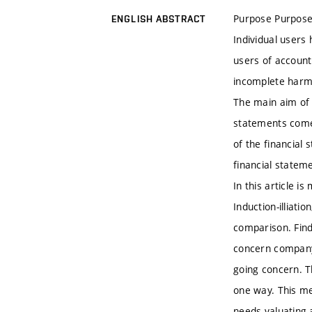
Purpose Purpose o
ENGLISH ABSTRACT
Individual users
users of account
incomplete harmo
The main aim of 
statements come 
of the financial
financial stateme
In this article 
Induction-illiat
comparison. Find
concern company.
going concern. T
one way. This me
needs valuating a