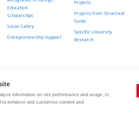
Projects
Education
Projects from Structural
Scholarships
Funds
Social Safety
Specific University
Entrepreneurship Support
Research
site
BRNO UNIVERSITY OF TECHNOLOGY
alyse information on site performance and usage, to
nd to enhance and customise content and
Antonínská 548/1
www.vut.cz
602 00 Brno
vut@vutbr.cz
Czech Republic