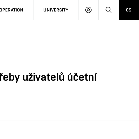
LOG
SEARCH
OPERATION
UNIVERSITY
CS
IN
eby uživatelů účetní