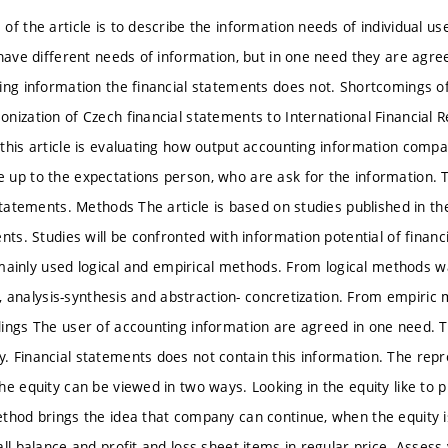
f the article is to describe the information needs of individual us
 have different needs of information, but in one need they are agre
ing information the financial statements does not. Shortcomings of
nization of Czech financial statements to International Financial R
this article is evaluating how output accounting information comp
up to the expectations person, who are ask for the information. 
 statements. Methods The article is based on studies published in t
nts. Studies will be confronted with information potential of financ
is mainly used logical and empirical methods. From logical methods 
ion, analysis-synthesis and abstraction- concretization. From empir
ings The user of accounting information are agreed in one need. 
 Financial statements does not contain this information. The repr
he equity can be viewed in two ways. Looking in the equity like to 
thod brings the idea that company can continue, when the equity 
ll balance and profit and loss sheet items in regular price. Assess 