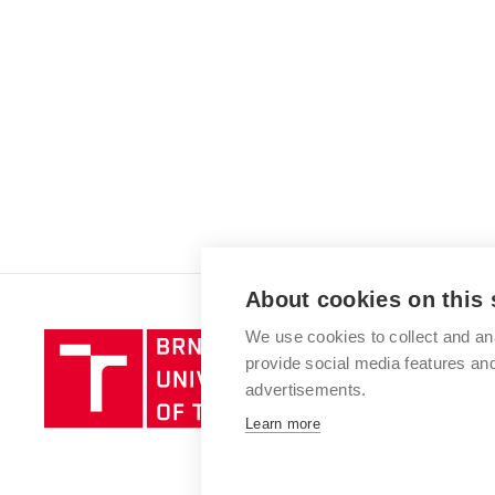
About cookies on this 
We use cookies to collect and an
Brno
provide social media features a
University
advertisements.
of
Technology
Learn more