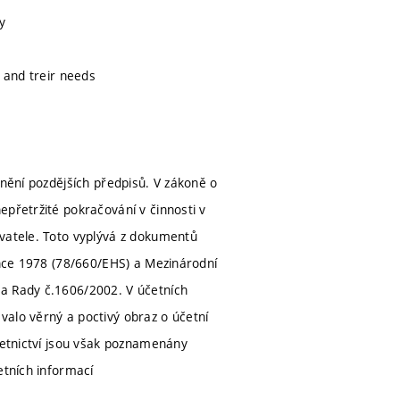
y
n and treir needs
znění pozdějších předpisů. V zákoně o
epřetržité pokračování v činnosti v
ivatele. Toto vyplývá z dokumentů
vence 1978 (78/660/EHS) a Mezinárodní
 a Rady č.1606/2002. V účetních
valo věrný a poctivý obraz o účetní
účetnictví jsou však poznamenány
etních informací