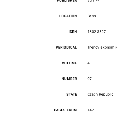
VUT FP
PUBLISHER
Brno
LOCATION
1802-8527
ISBN
Trendy ekonomi
PERIODICAL
4
VOLUME
07
NUMBER
Czech Republic
STATE
142
PAGES FROM