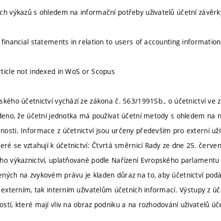
ch výkazů s ohledem na informační potřeby uživatelů účetní závěrk
 financial statements in relation to users of accounting informatio
ticle not indexed in WoS or Scopus
ského účetnictví vychází ze zákona č. 563/1991Sb., o účetnictví ve 
edeno, že účetní jednotka má používat účetní metody s ohledem na n
osti. Informace z účetnictví jsou určeny především pro externí už
teré se vztahují k účetnictví: Čtvrtá směrnicí Rady ze dne 25. čer
ho výkaznictví, uplatňované podle Nařízení Evropského parlamentu
ných na zvykovém právu je kladen důraz na to, aby účetnictví podá
k externím, tak interním uživatelům účetních informací. Výstupy z 
stí, které mají vliv na obraz podniku a na rozhodování uživatelů úč