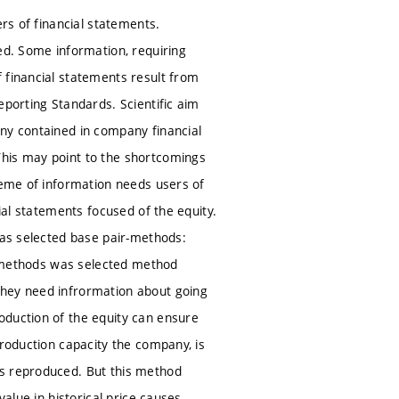
ers of financial statements.
ed. Some information, requiring
 financial statements result from
eporting Standards. Scientific aim
any contained in company financial
This may point to the shortcomings
heme of information needs users of
ial statements focused of the equity.
was selected base pair-methods:
ic methods was selected method
They need infrormation about going
oduction of the equity can ensure
production capacity the company, is
is reproduced. But this method
value in historical price causes