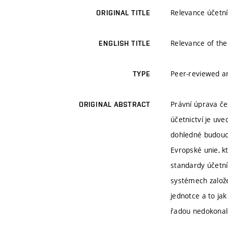
Relevance účetní
ORIGINAL TITLE
Relevance of the
ENGLISH TITLE
Peer-reviewed ar
TYPE
Právní úprava če
ORIGINAL ABSTRACT
účetnictví je uv
dohledné budoucn
Evropské unie, k
standardy účetní
systémech založe
jednotce a to ja
řadou nedokonalo