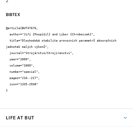
2
BIBTEX
@article{BUT47676,

  author="Jiří {Pospíšil} and Libor {Chroboczek}",

  title="Dlouhodobá stabilita provozních parametrů absorpčních 
jednotek malých výkonů",

  journal="Strojárstvo/Strojírenství",

  year="2009",

  volume="2009",

  number="special",

  pages="216--217",

  issn="1335-2938"

}
LIFE AT BUT
BUT Ambience