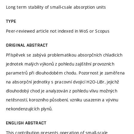
Long term stability of small-csale absorption units
TYPE
Peer-reviewed article not indexed in WoS or Scopus
ORIGINAL ABSTRACT
Příspěvek se zabývá problematikou absorpčních chladicích
jednotek malých výkonů z pohledu zajištění provozních
parametrů při dlouhodobém chodu. Pozornost je zaměřena
na absorpční jednotky s pracovní dvojicí H2O-LiBr, jejichž
dlouhodobý chod je analyzován z pohledu vlivu možných
netěsností, korozního působení, vzniku usazenin a vývinu
nekondenzujících plynů.
ENGLISH ABSTRACT
This contribution presents operation of small-scale