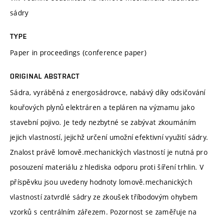
sádry
TYPE
Paper in proceedings (conference paper)
ORIGINAL ABSTRACT
Sádra, vyráběná z energosádrovce, nabávý díky odsičování
kouřových plynů elektráren a tepláren na významu jako
stavební pojivo. Je tedy nezbytné se zabývat zkoumáním
jejich vlastností, jejichž určení umožní efektivní využití sádry.
Znalost právě lomově.mechanických vlastností je nutná pro
posouzení materiálu z hlediska odporu proti šíření trhlin. V
příspěvku jsou uvedeny hodnoty lomově.mechanických
vlastností zatvrdlé sádry ze zkoušek tříbodovým ohybem
vzorků s centrálním zářezem. Pozornost se zaměřuje na