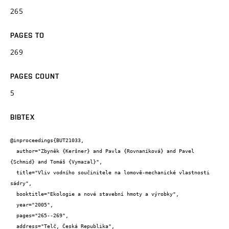
265
PAGES TO
269
PAGES COUNT
5
BIBTEX
@inproceedings{BUT21033,

  author="Zbyněk {Keršner} and Pavla {Rovnaníková} and Pavel 
{Schmid} and Tomáš {Vymazal}",

  title="Vliv vodního součinitele na lomově-mechanické vlastnosti 
sádry",

  booktitle="Ekologie a nové stavební hmoty a výrobky",

  year="2005",

  pages="265--269",

  address="Telč, Česká Republika",
