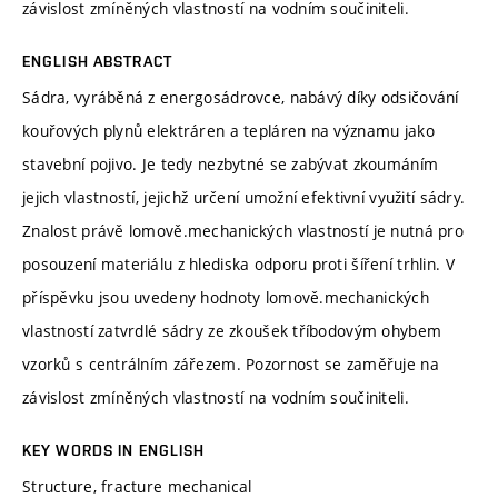
závislost zmíněných vlastností na vodním součiniteli.
ENGLISH ABSTRACT
Sádra, vyráběná z energosádrovce, nabávý díky odsičování
kouřových plynů elektráren a tepláren na významu jako
stavební pojivo. Je tedy nezbytné se zabývat zkoumáním
jejich vlastností, jejichž určení umožní efektivní využití sádry.
Znalost právě lomově.mechanických vlastností je nutná pro
posouzení materiálu z hlediska odporu proti šíření trhlin. V
příspěvku jsou uvedeny hodnoty lomově.mechanických
vlastností zatvrdlé sádry ze zkoušek tříbodovým ohybem
vzorků s centrálním zářezem. Pozornost se zaměřuje na
závislost zmíněných vlastností na vodním součiniteli.
KEY WORDS IN ENGLISH
Structure, fracture mechanical