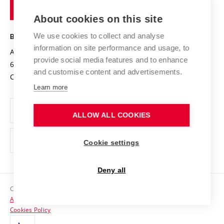
of
Entrepreneurial University / ContriBUTe
Knowledge Transfer
University Networks
About cookies on this site
Technology
Safe University
Open Science
Cooperation with Schools
We use cookies to collect and analyse
BRNO UNIVERSITY OF TECHNOLOGY
Organization Structure
Projects
information on site performance and usage, to
Antonínská 548/1
www.vut.cz
provide social media features and to enhance
Projects from Structural Funds
602 00 Brno
vut@vutbr.cz
Official notice board
and customise content and advertisements.
Czech Republic
Specific University Research
Personal Data Protection
Learn more
Career at BUT
ALLOW ALL COOKIES
Support and development of employees and students
Equal opportunities
Cookie settings
Social Safety
Deny all
HR Award
Copyright © 2026 VUT
Accessibility Statement
Contacts
Cookies Policy
Media