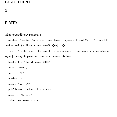
PAGES COUNT
3
BIBTEX
@inproceedings{BUT20079,

  author="Pavla {Matulová} and Tomáš {Vymazal} and Vít {Petránek} 
and Nikol {Žižková} and Tomáš {Fojtík}",

  title="Technické, ekologické a bezpečnostní parametry v návrhu a 
vývoji nových progresivních stavebních hmot",

  booktitle="Construmat 2006",

  year="2006",

  series="1",

  number="1",

  pages="57--59",

  publisher="Univerzita Nitra",

  address="Nitra",

  isbn="80-8069-747-7"

}