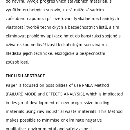
do návrhu vývoje progresivních stavebních materiálů s
využitím druhotných surovin, která může zásadním
způsobem napomoci při ověřování fyzikálně mechanických
vlastností, tvorbě technických a bezpečnostních listů, a tím
eliminovat problémy aplikace hmot do konstrukcí spojené s
uživatelskou nedůvěřivostí k druhotným surovinám z
hlediska jejich technické, ekologické a bezpečnostní
způsobilosti.
ENGLISH ABSTRACT
Paper is focused on possibilities of use FMEA Method
(FAILURE MODE and EFFECTS ANALYSIS), which is implicated
in design of development of new progressive building
materials using raw industrial waste materials. This Method
makes possible to minimise or eliminate negative
qualitative, environmental and safety aspect.