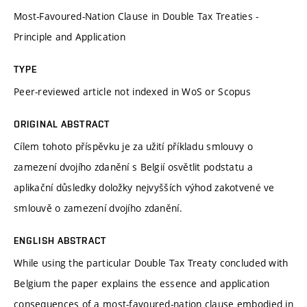
Most-Favoured-Nation Clause in Double Tax Treaties -
Principle and Application
TYPE
Peer-reviewed article not indexed in WoS or Scopus
ORIGINAL ABSTRACT
Cílem tohoto příspěvku je za užití příkladu smlouvy o
zamezení dvojího zdanění s Belgií osvětlit podstatu a
aplikační důsledky doložky nejvyšších výhod zakotvené ve
smlouvě o zamezení dvojího zdanění.
ENGLISH ABSTRACT
While using the particular Double Tax Treaty concluded with
Belgium the paper explains the essence and application
consequences of a most-favoured-nation clause embodied in