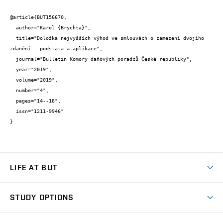
@article{BUT156670,

  author="Karel {Brychta}",

  title="Doložka nejvyšších výhod ve smlouvách o zamezení dvojího 
zdanění - podstata a aplikace",

  journal="Bulletin Komory daňových poradců České republiky",

  year="2019",

  volume="2019",

  number="4",

  pages="14--18",

  issn="1211-9946"

}
LIFE AT BUT
BUT Ambience
STUDY OPTIONS
Spaces
Join BUT