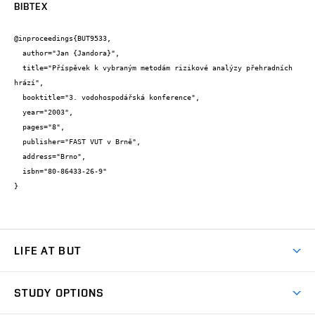
BIBTEX
@inproceedings{BUT9533,

  author="Jan {Jandora}",

  title="Příspěvek k vybraným metodám rizikové analýzy přehradních 
hrází",

  booktitle="3. vodohospodářská konference",

  year="2003",

  pages="8",

  publisher="FAST VUT v Brně",

  address="Brno",

  isbn="80-86433-26-9"

}
LIFE AT BUT
BUT Ambience
STUDY OPTIONS
Spaces