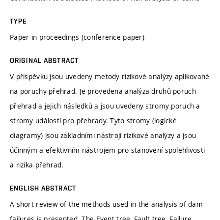
TYPE
Paper in proceedings (conference paper)
ORIGINAL ABSTRACT
V příspěvku jsou uvedeny metody rizikové analýzy aplikované
na poruchy přehrad. Je provedena analýza druhů poruch
přehrad a jejich následků a jsou uvedeny stromy poruch a
stromy událostí pro přehrady. Tyto stromy (logické
diagramy) jsou základními nástroji rizikové analýzy a jsou
účinným a efektivním nástrojem pro stanovení spolehlivosti
a rizika přehrad.
ENGLISH ABSTRACT
A short review of the methods used in the analysis of dam
failures is presented. The Event tree, Fault tree, Failure