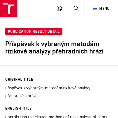
VUT
LOG
SEARCH
MENU
IN
PUBLICATION RESULT DETAIL
Příspěvek k vybraným metodám
rizikové analýzy přehradních hrází
ORIGINAL TITLE
Příspěvek k vybraným metodám rizikové analýzy
přehradních hrází
ENGLISH TITLE
Contribution to selected methods of risk analysis of dams