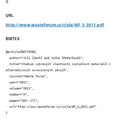
9
URL
http://www.wasteforum.cz/cisla/WF_3_2011.pdf
BIBTEX
@article{BUT73586,

  author="Jiří {Zach} and Jitka {Peterková}",

  title="Studium vybraných vlastností izolačních materiálů z 
alternativních surovinových zdrojů",

  journal="Waste forum",

  year="2011",

  volume="2011",

  number="3",

  pages="163--171",

  url="http://www.wasteforum.cz/cisla/WF_3_2011.pdf"

}