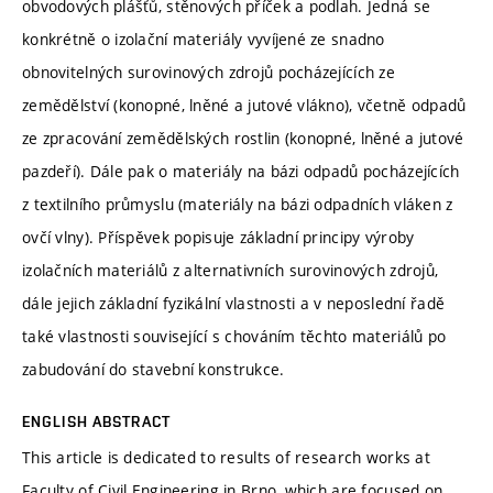
obvodových plášťů, stěnových příček a podlah. Jedná se
konkrétně o izolační materiály vyvíjené ze snadno
obnovitelných surovinových zdrojů pocházejících ze
zemědělství (konopné, lněné a jutové vlákno), včetně odpadů
ze zpracování zemědělských rostlin (konopné, lněné a jutové
pazdeří). Dále pak o materiály na bázi odpadů pocházejících
z textilního průmyslu (materiály na bázi odpadních vláken z
ovčí vlny). Příspěvek popisuje základní principy výroby
izolačních materiálů z alternativních surovinových zdrojů,
dále jejich základní fyzikální vlastnosti a v neposlední řadě
také vlastnosti související s chováním těchto materiálů po
zabudování do stavební konstrukce.
ENGLISH ABSTRACT
This article is dedicated to results of research works at
Faculty of Civil Engineering in Brno, which are focused on