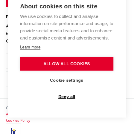
Knowledge Transfer
University Networks
About cookies on this site
Technology
Safe University
Open Science
Cooperation with Schools
We use cookies to collect and analyse
BRNO UNIVERSITY OF TECHNOLOGY
Organization Structure
Projects
information on site performance and usage, to
Antonínská 548/1
www.vut.cz
provide social media features and to enhance
Projects from Structural Funds
602 00 Brno
vut@vutbr.cz
Official notice board
and customise content and advertisements.
Czech Republic
Specific University Research
Personal Data Protection
Learn more
Career at BUT
ALLOW ALL COOKIES
Support and development of employees and students
Equal opportunities
Cookie settings
Social Safety
Deny all
HR Award
Copyright © 2026 VUT
Accessibility Statement
Contacts
Cookies Policy
Media