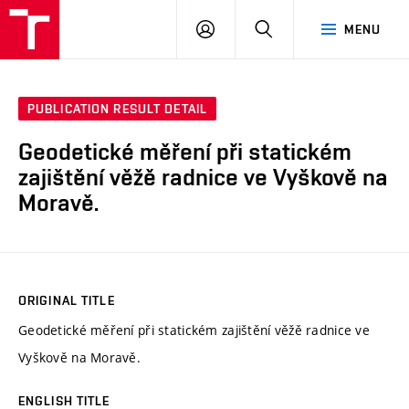
VUT
LOG
SEARCH
MENU
IN
PUBLICATION RESULT DETAIL
Geodetické měření při statickém
zajištění věžě radnice ve Vyškově na
Moravě.
ORIGINAL TITLE
Geodetické měření při statickém zajištění věžě radnice ve
Vyškově na Moravě.
ENGLISH TITLE