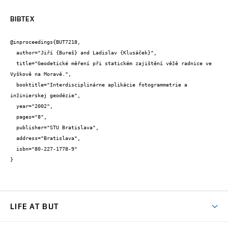
BIBTEX
@inproceedings{BUT7218,

  author="Jiří {Bureš} and Ladislav {Klusáček}",

  title="Geodetické měření při statickém zajištění věžě radnice ve 
Vyškově na Moravě.",

  booktitle="Interdisciplinárne aplikácie fotogrammetrie a 
inžinierskej geodézie",

  year="2002",

  pages="8",

  publisher="STU Bratislava",

  address="Bratislava",

  isbn="80-227-1778-9"

}
LIFE AT BUT
BUT Ambience