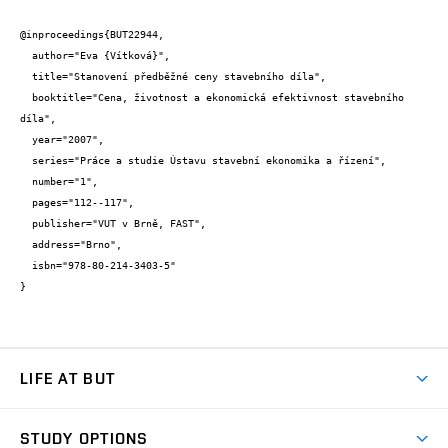
@inproceedings{BUT22944,

  author="Eva {Vítková}",

  title="Stanovení předběžné ceny stavebního díla",

  booktitle="Cena, životnost a ekonomická efektivnost stavebního 
díla",

  year="2007",

  series="Práce a studie Ústavu stavební ekonomika a řízení",

  number="1",

  pages="112--117",

  publisher="VUT v Brně, FAST",

  address="Brno",

  isbn="978-80-214-3403-5"

}
LIFE AT BUT
BUT Ambience
STUDY OPTIONS