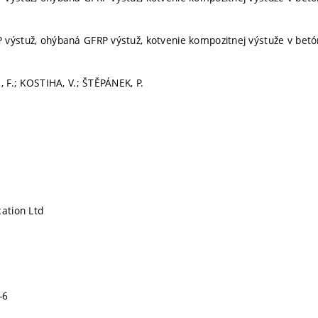
výstuž, ohýbaná GFRP výstuž, kotvenie kompozitnej výstuže v betó
, F.; KOSTIHA, V.; ŠTĚPÁNEK, P.
cation Ltd
-6