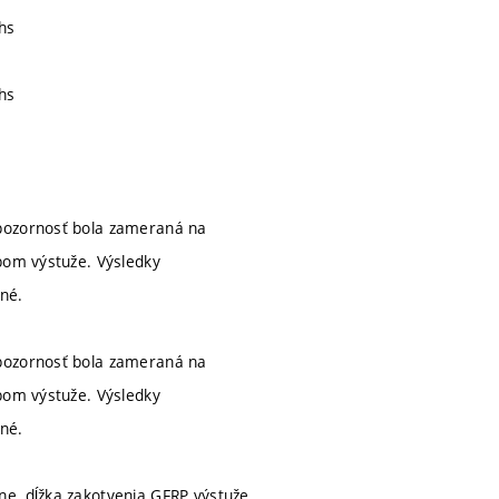
hs
hs
 pozornosť bola zameraná na
ybom výstuže. Výsledky
né.
 pozornosť bola zameraná na
ybom výstuže. Výsledky
né.
ne, dĺžka zakotvenia GFRP výstuže