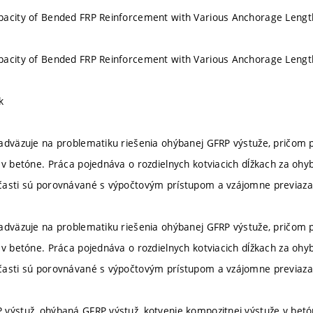
pacity of Bended FRP Reinforcement with Various Anchorage Lengt
pacity of Bended FRP Reinforcement with Various Anchorage Lengt
k
adväzuje na problematiku riešenia ohýbanej GFRP výstuže, pričom
 v betóne. Práca pojednáva o rozdielnych kotviacich dĺžkach za oh
časti sú porovnávané s výpočtovým prístupom a vzájomne previaza
adväzuje na problematiku riešenia ohýbanej GFRP výstuže, pričom
 v betóne. Práca pojednáva o rozdielnych kotviacich dĺžkach za oh
časti sú porovnávané s výpočtovým prístupom a vzájomne previaza
výstuž, ohýbaná GFRP výstuž, kotvenie kompozitnej výstuže v betó