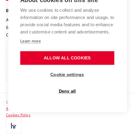
About cookies on this site
Safe University
Open Science
Cooperation with Schools
We use cookies to collect and analyse
BRNO UNIVERSITY OF TECHNOLOGY
Organization Structure
Projects
information on site performance and usage, to
Antonínská 548/1
www.vut.cz
provide social media features and to enhance
Projects from Structural Funds
602 00 Brno
vut@vutbr.cz
Official notice board
and customise content and advertisements.
Czech Republic
Specific University Research
Personal Data Protection
Learn more
Career at BUT
ALLOW ALL COOKIES
Support and development of employees and students
Equal opportunities
Cookie settings
Social Safety
Deny all
HR Award
Copyright © 2026 VUT
Accessibility Statement
Contacts
Cookies Policy
Media
Alumni