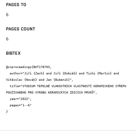
PAGES TO
6
PAGES COUNT
6
BIBTEX
@inproceedings{BUT178703,

  author="Jiří {Zach} and Jiří {Dobiáš} and Tichý {Martin} and 
Vítězslav {Novák} and Jan {Bubeník}",

  title="STUDIUM TEPELNĚ VLHKOSTNÍCH VLASTNOSTÍ KERAMICKÉHO STŘEPU 
POUŽÍVANÉHO PRO VÝROBU KERAMICKÝCH ZDICÍCH PRVKŮ",

  year="2022",

  pages="1--6"

}