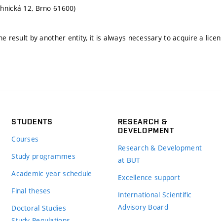
hnická 12, Brno 61600)
he result by another entity, it is always necessary to acquire a lice
STUDENTS
RESEARCH &
DEVELOPMENT
Courses
Research & Development
Study programmes
at BUT
Academic year schedule
Excellence support
Final theses
International Scientific
Advisory Board
Doctoral Studies
Study Regulations