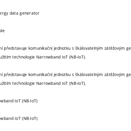
nergy data generator
ple
ní představuje komunikační jednotku s škálovatelným zátěžovým g
užitím technologie Narrowband IoT (NB-IoT).
ní představuje komunikační jednotku s škálovatelným zátěžovým g
užitím technologie Narrowband IoT (NB-IoT).
owband IoT (NB-IoT)
owband IoT (NB-IoT)