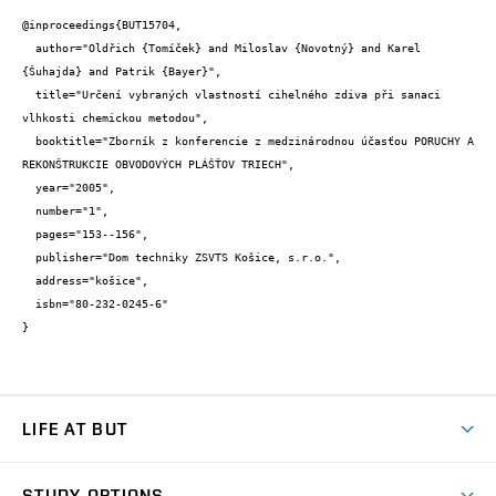
@inproceedings{BUT15704,

  author="Oldřich {Tomíček} and Miloslav {Novotný} and Karel 
{Šuhajda} and Patrik {Bayer}",

  title="Určení vybraných vlastností cihelného zdiva při sanaci 
vlhkosti chemickou metodou",

  booktitle="Zborník z konferencie z medzinárodnou účasťou PORUCHY A 
REKONŠTRUKCIE OBVODOVÝCH PLÁŠŤOV TRIECH",

  year="2005",

  number="1",

  pages="153--156",

  publisher="Dom techniky ZSVTS Košice, s.r.o.",

  address="košice",

  isbn="80-232-0245-6"

}
LIFE AT BUT
BUT Ambience
STUDY OPTIONS