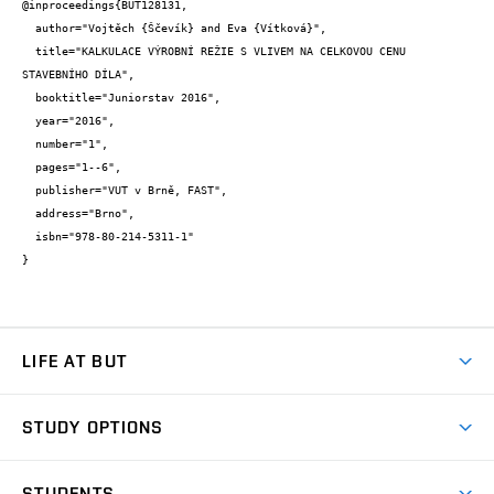
@inproceedings{BUT128131,

  author="Vojtěch {Ščevík} and Eva {Vítková}",

  title="KALKULACE VÝROBNÍ REŽIE S VLIVEM NA CELKOVOU CENU 
STAVEBNÍHO DÍLA",

  booktitle="Juniorstav 2016",

  year="2016",

  number="1",

  pages="1--6",

  publisher="VUT v Brně, FAST",

  address="Brno",

  isbn="978-80-214-5311-1"

}
LIFE AT BUT
BUT Ambience
STUDY OPTIONS
Spaces
Join BUT
Dormitories
STUDENTS