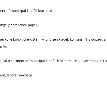
ent of municipal landfill leachates
ings (conference paper)
vku je biologické čištění výluhů ze skládek komunálního odpadu 
síku.
gical treatment of municipal landfill leachates rich in ammonia nit
ent, landfill leachate
.