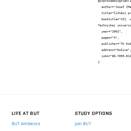
@inproceedings{BUT1
  author="Josef {Malý} and Jitka {Malá}",

  title="Čištění průsakových vod skládek domovního odpadu biologickým způsobem",

  booktitle="VII. vedecká konferencia s medzinárodnou účasťou pri príležitosti založenia Stavebnej fakulty a 50. výročia založenia 
Technickej univerzi
  year="2002",

  pages="4",

  publisher="TU Košice",

  address="Košice",

  isbn="80-7099-811-3"

}
LIFE AT BUT
STUDY OPTIONS
BUT Ambience
Join BUT