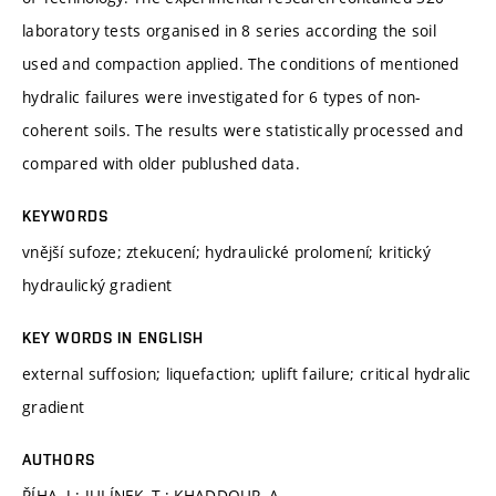
laboratory tests organised in 8 series according the soil
used and compaction applied. The conditions of mentioned
hydralic failures were investigated for 6 types of non-
coherent soils. The results were statistically processed and
compared with older publushed data.
KEYWORDS
vnější sufoze; ztekucení; hydraulické prolomení; kritický
hydraulický gradient
KEY WORDS IN ENGLISH
external suffosion; liquefaction; uplift failure; critical hydralic
gradient
AUTHORS
ŘÍHA, J.; JULÍNEK, T.; KHADDOUR, A.