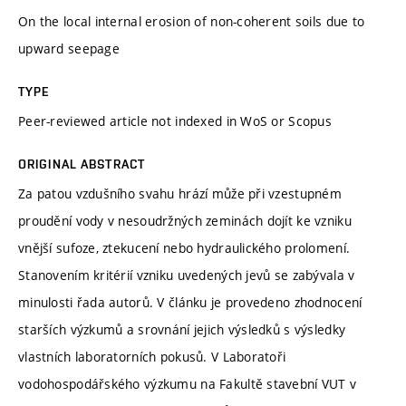
On the local internal erosion of non-coherent soils due to
upward seepage
TYPE
Peer-reviewed article not indexed in WoS or Scopus
ORIGINAL ABSTRACT
Za patou vzdušního svahu hrází může při vzestupném
proudění vody v nesoudržných zeminách dojít ke vzniku
vnější sufoze, ztekucení nebo hydraulického prolomení.
Stanovením kritérií vzniku uvedených jevů se zabývala v
minulosti řada autorů. V článku je provedeno zhodnocení
starších výzkumů a srovnání jejich výsledků s výsledky
vlastních laboratorních pokusů. V Laboratoři
vodohospodářského výzkumu na Fakultě stavební VUT v