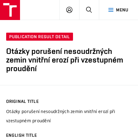
VUT
LOG
SEARCH
MENU
IN
PUBLICATION RESULT DETAIL
Otázky porušení nesoudržných
zemin vnitřní erozí při vzestupném
proudění
ORIGINAL TITLE
Otázky porušení nesoudržných zemin vnitřní erozí při
vzestupném proudění
ENGLISH TITLE