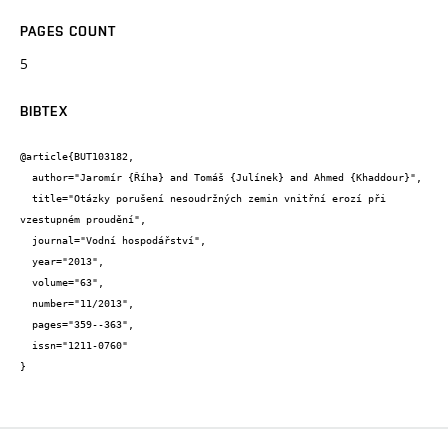
PAGES COUNT
5
BIBTEX
@article{BUT103182,

  author="Jaromír {Říha} and Tomáš {Julínek} and Ahmed {Khaddour}",

  title="Otázky porušení nesoudržných zemin vnitřní erozí při 
vzestupném proudění",

  journal="Vodní hospodářství",

  year="2013",

  volume="63",

  number="11/2013",

  pages="359--363",

  issn="1211-0760"

}