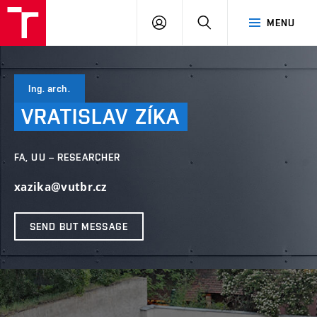
VUT
LOG
SEARCH
MENU
IN
Ing. arch.
VRATISLAV
ZÍKA
FA, UU – RESEARCHER
xazika@vutbr.cz
SEND BUT MESSAGE